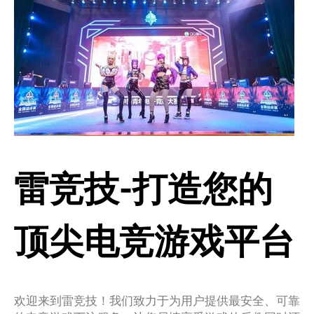
雷竞技-打造您的
顶尖电竞游戏平台
欢迎来到雷竞技！我们致力于为用户提供最安全、可靠