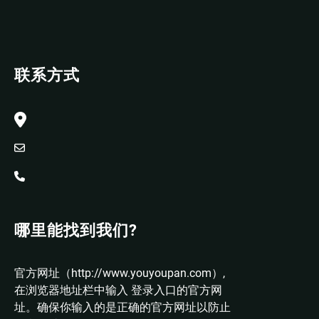
联系方式
哪里能找到我们?
官方网址（http://www.youyoupan.com）,
在浏览器地址栏中输入 登录入口的官方网
址。确保你输入的是正确的官方网址以防止