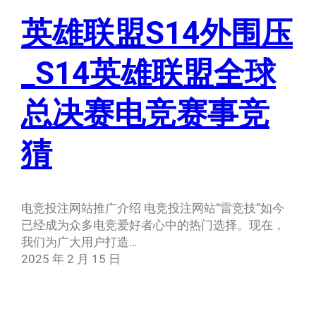
英雄联盟S14外围压
_S14英雄联盟全球
总决赛电竞赛事竞
猜
电竞投注网站推广介绍 电竞投注网站“雷竞技”如今
已经成为众多电竞爱好者心中的热门选择。现在，
我们为广大用户打造…
2025 年 2 月 15 日