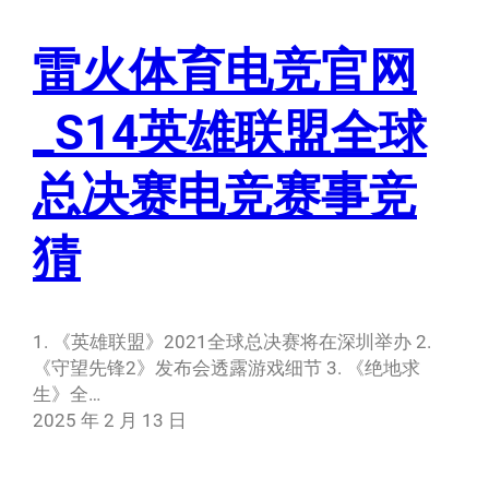
雷火体育电竞官网
_S14英雄联盟全球
总决赛电竞赛事竞
猜
1. 《英雄联盟》2021全球总决赛将在深圳举办 2.
《守望先锋2》发布会透露游戏细节 3. 《绝地求
生》全…
2025 年 2 月 13 日