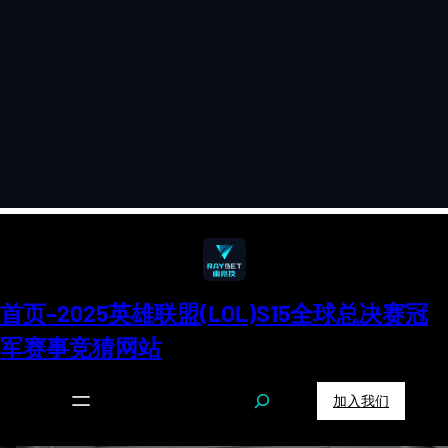
首页–2025英雄联盟(LOL)s15全球总决赛冠
军赛事竞猜网站
S
加入我们
e
a