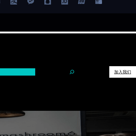
S
加入我们
e
a
r
c
h