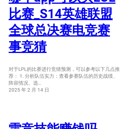
比赛_S14英雄联盟
全球总决赛电竞赛
事竞猜
对于LPL的比赛进行竞猜预测，可以参考以下几点推
荐： 1. 分析队伍实力：查看参赛队伍的历史战绩、
阵容情况、选…
2025 年 2 月 14 日