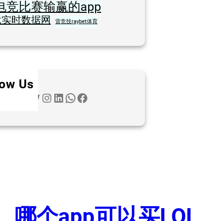
电竞比赛输赢的app
竞实时数据网
雷竞技raybet体育
low Us
Twitter
Instagram
LinkedIn
WhatsApp
Facebook
哪个app可以买LOL