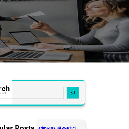
rch
ular Posts