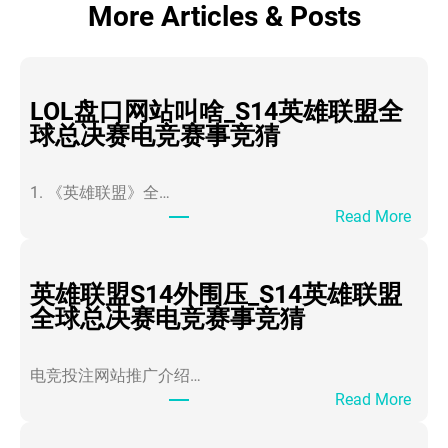
More Articles & Posts
LOL盘口网站叫啥_S14英雄联盟全
球总决赛电竞赛事竞猜
1. 《英雄联盟》全…
：
Read More
L
O
L
英雄联盟S14外围压_S14英雄联盟
盘
全球总决赛电竞赛事竞猜
口
网
电竞投注网站推广介绍…
站
：
Read More
叫
英
啥
雄