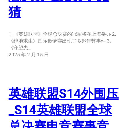
猜
1. 《英雄联盟》全球总决赛的冠军将在上海举办 2.
《绝地求生》国际邀请赛出现了多起作弊事件 3.
《守望先…
2025 年 2 月 15 日
英雄联盟S14外围压
_S14英雄联盟全球
总决赛电竞赛事竞