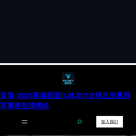
首页–2025英雄联盟(LOL)s15全球总决赛冠
军赛事竞猜网站
S
加入我们
e
a