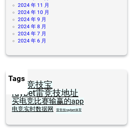
猜
2024 年 11 月
2024 年 10 月
2024 年 9 月
2024 年 8 月
2024 年 7 月
2024 年 6 月
Tags
JJB竞技宝
raybet雷竞技地址
买电竞比赛输赢的app
电竞实时数据网
雷竞技raybet体育