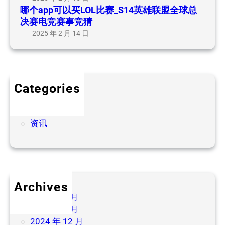
总
哪个app可以买LOL比赛_S14英雄联盟全球总
_
决
决赛电竞赛事竞猜
S
赛
2025 年 2 月 14 日
1
电
4
竞
英
赛
雄
事
联
Categories
竞
盟
文章
猜
全
新闻
球
资讯
总
决
赛
电
竞
Archives
赛
2025 年 2 月
事
2025 年 1 月
竞
2024 年 12 月