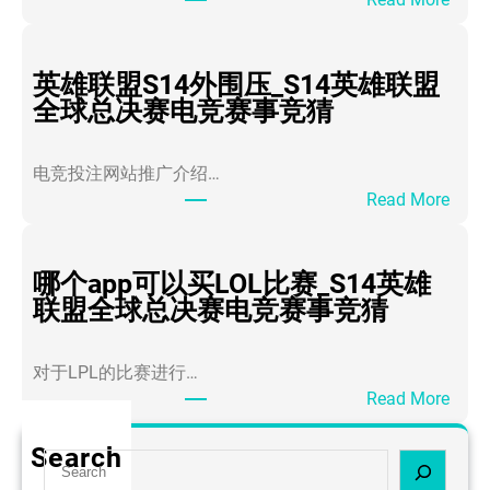
L
O
L
英雄联盟S14外围压_S14英雄联盟
盘
全球总决赛电竞赛事竞猜
口
网
电竞投注网站推广介绍…
站
：
Read More
叫
英
啥
雄
_
联
哪个app可以买LOL比赛_S14英雄
S
盟
联盟全球总决赛电竞赛事竞猜
1
S
4
1
英
对于LPL的比赛进行…
4
雄
：
Read More
外
联
哪
围
盟
个
Search
压
S
全
a
_
e