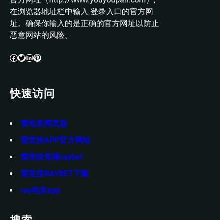
在浏览器地址栏中输入 登录入口的官方网
址。确保你输入的是正确的官方网址以防止
恶意网站的风险。
Facebook
Twitter
LinkedIn
Pinterest
快速访问
雷电竞网页版
雷竞技APP官方网站
雷竞技竞猜raybet
雷竞技RAYBET下载
ray电竞app