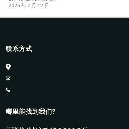
2025 年 2 月 12 日
联系方式
哪里能找到我们?
官方网址（http://www.youyoupan.com）,