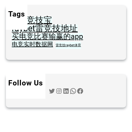
Tags
JJB竞技宝
raybet雷竞技地址
买电竞比赛输赢的app
电竞实时数据网
雷竞技raybet体育
Follow Us
Twitter
Instagram
LinkedIn
WhatsApp
Facebook