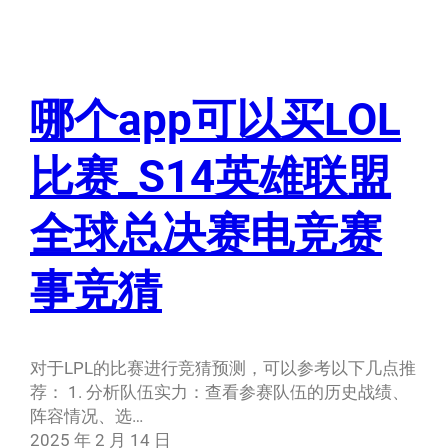
哪个app可以买LOL
比赛_S14英雄联盟
全球总决赛电竞赛
事竞猜
对于LPL的比赛进行竞猜预测，可以参考以下几点推
荐： 1. 分析队伍实力：查看参赛队伍的历史战绩、
阵容情况、选…
2025 年 2 月 14 日