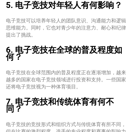
5. 电子竞技对年轻人有何影响？
电子竞技可以培养年轻人的团队意识、沟通能力和逻辑
思维能力。同时，它也对青少年的注意力、耐心和纪律
提出了挑战。
6. 电子竞技在全球的普及程度如
何？
电子竞技在全球范围内的普及程度正在逐渐增加，越来
越多的国家在电子竞技领域进行投资和支持。一些国家
还将电子竞技视为一种体育项目。
7. 电子竞技和传统体育有何不
同？
电子竞技的竞技形式和组织方式与传统体育有所不同，
但在比赛的激烈程度、选手的专业程度和赛事的影响力