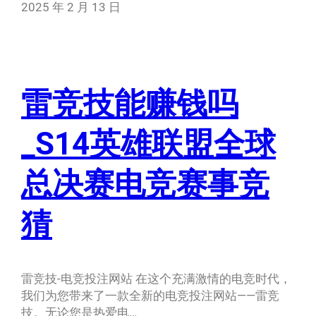
2025 年 2 月 13 日
雷竞技能赚钱吗
_S14英雄联盟全球
总决赛电竞赛事竞
猜
雷竞技-电竞投注网站 在这个充满激情的电竞时代，
我们为您带来了一款全新的电竞投注网站——雷竞
技。无论您是热爱电…