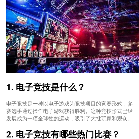
1. 电子竞技是什么？
电子竞技是一种以电子游戏为竞技项目的竞赛形式，参
赛选手通过操作电子游戏获得胜利。这种竞技形式已经
发展成为一项全球性的运动，吸引了大批玩家和观众。
2. 电子竞技有哪些热门比赛？