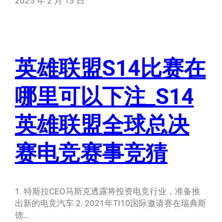
2025 年 2 月 13 日
英雄联盟S14比赛在
哪里可以下注_S14
英雄联盟全球总决
赛电竞赛事竞猜
1. 特斯拉CEO马斯克透露将投资电竞行业，准备推
出新的电竞汽车 2. 2021年TI10国际邀请赛在瑞典斯
德…