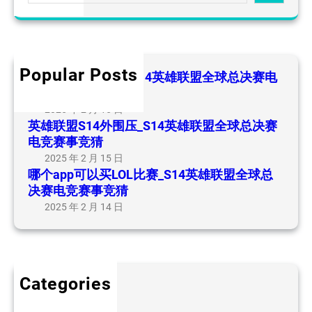
球
p
S
a
总
p
1
r
决
可
4
c
赛
以
英
h
Popular Posts
电
买
LOL盘口网站叫啥_S14英雄联盟全球总决赛电
雄
竞
L
竞赛事竞猜
联
赛
O
2025 年 2 月 15 日
盟
事
英雄联盟S14外围压_S14英雄联盟全球总决赛
L
全
竞
电竞赛事竞猜
比
球
猜
赛
2025 年 2 月 15 日
总
哪个app可以买LOL比赛_S14英雄联盟全球总
_
决
决赛电竞赛事竞猜
S
赛
2025 年 2 月 14 日
1
电
4
竞
英
赛
雄
事
联
Categories
竞
盟
文章
猜
全