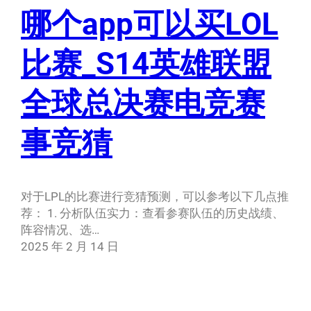
哪个app可以买LOL
比赛_S14英雄联盟
全球总决赛电竞赛
事竞猜
对于LPL的比赛进行竞猜预测，可以参考以下几点推
荐： 1. 分析队伍实力：查看参赛队伍的历史战绩、
阵容情况、选…
2025 年 2 月 14 日