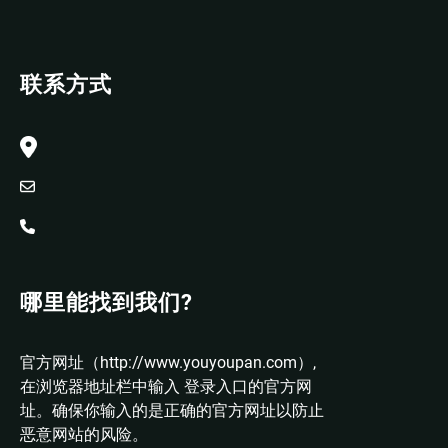
联系方式
哪里能找到我们?
官方网址（http://www.youyoupan.com）,
在浏览器地址栏中输入 登录入口的官方网
址。确保你输入的是正确的官方网址以防止
恶意网站的风险。