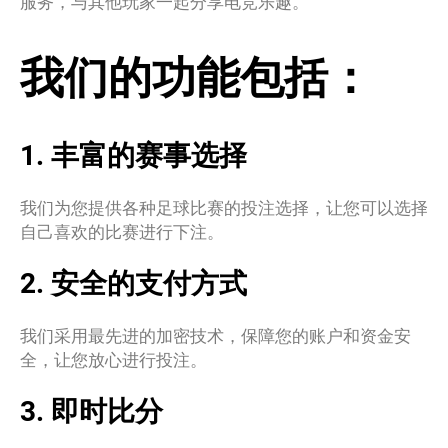
服务，与其他玩家一起分享电竞乐趣。
我们的功能包括：
1. 丰富的赛事选择
我们为您提供各种足球比赛的投注选择，让您可以选择
自己喜欢的比赛进行下注。
2. 安全的支付方式
我们采用最先进的加密技术，保障您的账户和资金安
全，让您放心进行投注。
3. 即时比分