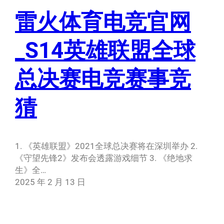
雷火体育电竞官网
_S14英雄联盟全球
总决赛电竞赛事竞
猜
1. 《英雄联盟》2021全球总决赛将在深圳举办 2.
《守望先锋2》发布会透露游戏细节 3. 《绝地求
生》全…
2025 年 2 月 13 日