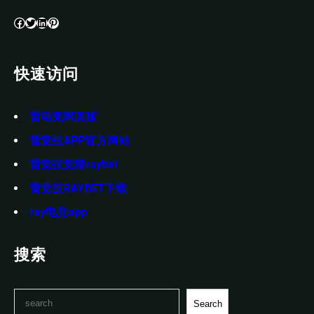
Facebook
Twitter
LinkedIn
Pinterest
快速访问
雷电竞网页版
雷竞技APP官方网站
雷竞技竞猜raybet
雷竞技RAYBET下载
ray电竞app
搜索
S
Search
e