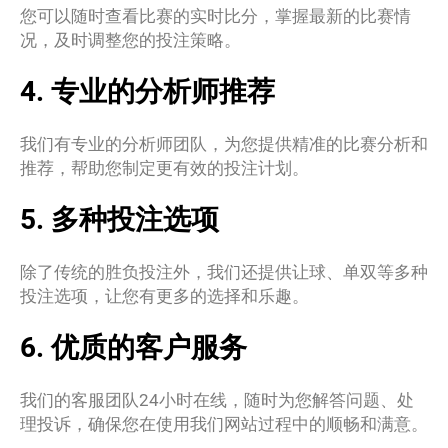
您可以随时查看比赛的实时比分，掌握最新的比赛情
况，及时调整您的投注策略。
4. 专业的分析师推荐
我们有专业的分析师团队，为您提供精准的比赛分析和
推荐，帮助您制定更有效的投注计划。
5. 多种投注选项
除了传统的胜负投注外，我们还提供让球、单双等多种
投注选项，让您有更多的选择和乐趣。
6. 优质的客户服务
我们的客服团队24小时在线，随时为您解答问题、处
理投诉，确保您在使用我们网站过程中的顺畅和满意。