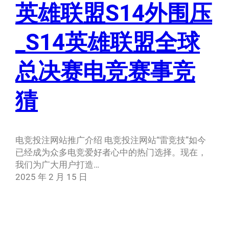
英雄联盟S14外围压
_S14英雄联盟全球
总决赛电竞赛事竞
猜
电竞投注网站推广介绍 电竞投注网站“雷竞技”如今
已经成为众多电竞爱好者心中的热门选择。现在，
我们为广大用户打造…
2025 年 2 月 15 日