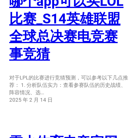
哪个app可以买LOL
比赛_S14英雄联盟
全球总决赛电竞赛
事竞猜
对于LPL的比赛进行竞猜预测，可以参考以下几点推
荐： 1. 分析队伍实力：查看参赛队伍的历史战绩、
阵容情况、选…
2025 年 2 月 14 日