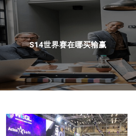
r
c
h
S14世界赛在哪买输赢