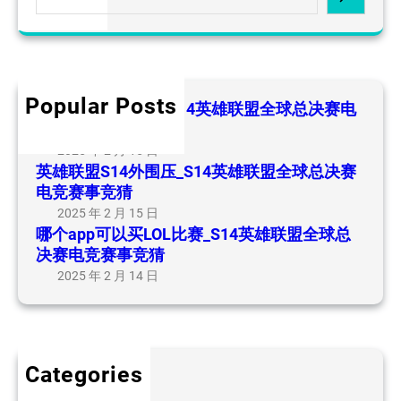
_
e
球
p
S
a
总
p
1
r
决
可
4
c
赛
以
英
h
Popular Posts
电
买
LOL盘口网站叫啥_S14英雄联盟全球总决赛电
雄
竞
L
竞赛事竞猜
联
赛
O
2025 年 2 月 15 日
盟
事
英雄联盟S14外围压_S14英雄联盟全球总决赛
L
全
竞
电竞赛事竞猜
比
球
猜
赛
2025 年 2 月 15 日
总
哪个app可以买LOL比赛_S14英雄联盟全球总
_
决
决赛电竞赛事竞猜
S
赛
2025 年 2 月 14 日
1
电
4
竞
英
赛
雄
事
联
Categories
竞
盟
文章
猜