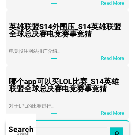
：
Read More
L
O
L
英雄联盟S14外围压_S14英雄联盟
盘
全球总决赛电竞赛事竞猜
口
网
电竞投注网站推广介绍…
站
：
Read More
叫
英
啥
雄
_
联
哪个app可以买LOL比赛_S14英雄
S
盟
联盟全球总决赛电竞赛事竞猜
1
S
4
1
英
对于LPL的比赛进行…
4
雄
：
Read More
外
联
哪
围
盟
个
Search
压
S
全
a