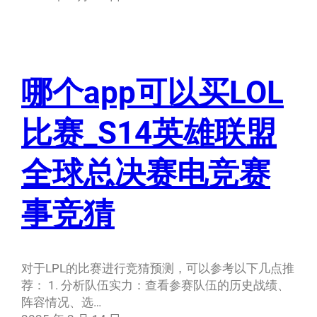
哪个app可以买LOL
比赛_S14英雄联盟
全球总决赛电竞赛
事竞猜
对于LPL的比赛进行竞猜预测，可以参考以下几点推
荐： 1. 分析队伍实力：查看参赛队伍的历史战绩、
阵容情况、选…