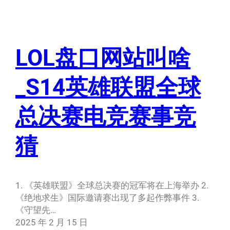
LOL盘口网站叫啥
_S14英雄联盟全球
总决赛电竞赛事竞
猜
1. 《英雄联盟》全球总决赛的冠军将在上海举办 2.
《绝地求生》国际邀请赛出现了多起作弊事件 3.
《守望先…
2025 年 2 月 15 日