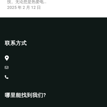
技。无论您是热爱电…
2025 年 2 月 12 日
联系方式
哪里能找到我们?