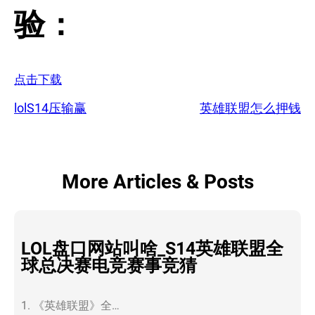
验：
点击下载
lolS14压输赢
英雄联盟怎么押钱
More Articles & Posts
LOL盘口网站叫啥_S14英雄联盟全
球总决赛电竞赛事竞猜
1. 《英雄联盟》全…