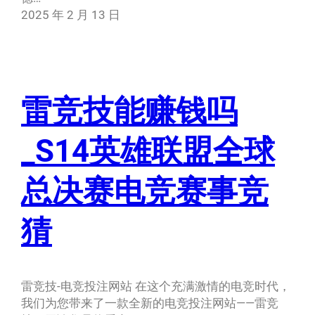
2025 年 2 月 13 日
雷竞技能赚钱吗
_S14英雄联盟全球
总决赛电竞赛事竞
猜
雷竞技-电竞投注网站 在这个充满激情的电竞时代，
我们为您带来了一款全新的电竞投注网站——雷竞