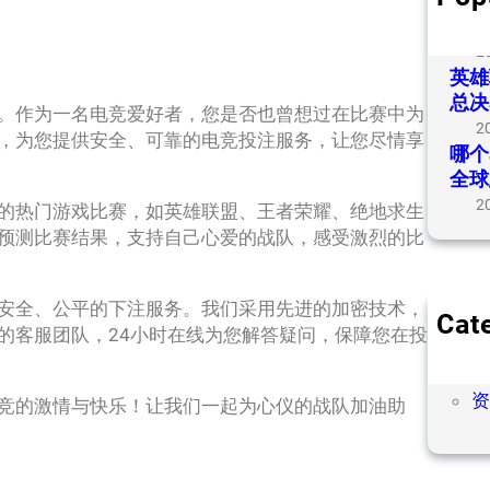
LO
决赛
2
英雄
总决
。作为一名电竞爱好者，您是否也曾想过在比赛中为
2
，为您提供安全、可靠的电竞投注服务，让您尽情享
哪个
全球
2
的热门游戏比赛，如英雄联盟、王者荣耀、绝地求生
预测比赛结果，支持自己心爱的战队，感受激烈的比
安全、公平的下注服务。我们采用先进的加密技术，
Cat
的客服团队，24小时在线为您解答疑问，保障您在投
文
新
资
竞的激情与快乐！让我们一起为心仪的战队加油助