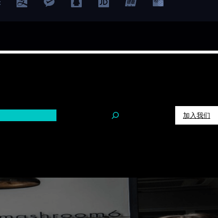
S
加入我们
e
a
r
c
h