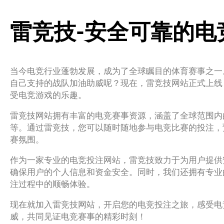
雷竞技-安全可靠的电
当今电竞行业蓬勃发展，成为了全球瞩目的体育赛事之一
自己支持的战队加油助威呢？现在，雷竞技网站正式上线
受电竞游戏的乐趣。
雷竞技网站拥有丰富的电竞赛事资源，涵盖了全球范围内
等。通过雷竞技，您可以随时随地参与电竞比赛的投注，
赛氛围。
作为一家专业的电竞投注网站，雷竞技致力于为用户提供
确保用户的个人信息和资金安全。同时，我们还拥有专业
注过程中的顺畅体验。
现在就加入雷竞技网站，开启您的电竞投注之旅，感受电
威，共同见证电竞赛事的精彩时刻！