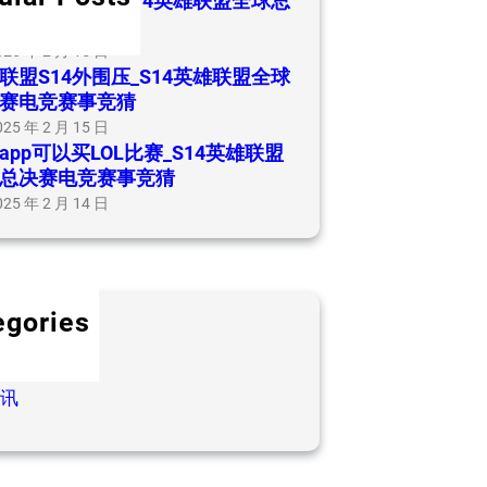
L盘口网站叫啥_S14英雄联盟全球总
电竞赛事竞猜
025 年 2 月 15 日
联盟S14外围压_S14英雄联盟全球
赛电竞赛事竞猜
025 年 2 月 15 日
app可以买LOL比赛_S14英雄联盟
总决赛电竞赛事竞猜
025 年 2 月 14 日
egories
章
闻
讯