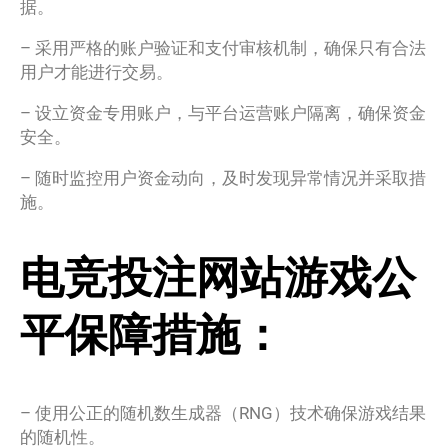
据。
– 采用严格的账户验证和支付审核机制，确保只有合法
用户才能进行交易。
– 设立资金专用账户，与平台运营账户隔离，确保资金
安全。
– 随时监控用户资金动向，及时发现异常情况并采取措
施。
电竞投注网站游戏公
平保障措施：
– 使用公正的随机数生成器（RNG）技术确保游戏结果
的随机性。