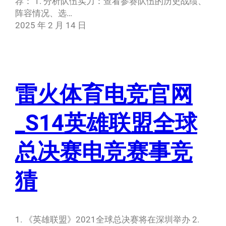
荐： 1. 分析队伍实力：查看参赛队伍的历史战绩、
阵容情况、选…
2025 年 2 月 14 日
雷火体育电竞官网
_S14英雄联盟全球
总决赛电竞赛事竞
猜
1. 《英雄联盟》2021全球总决赛将在深圳举办 2.