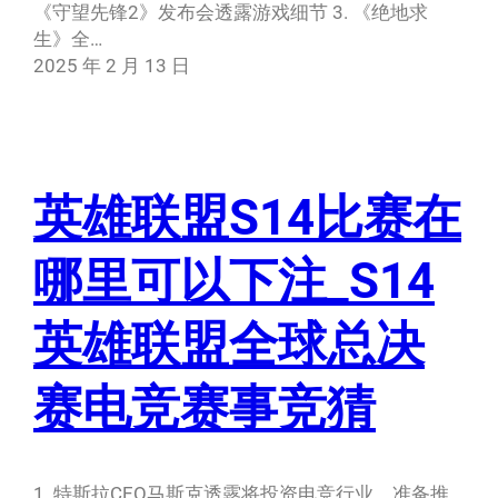
《守望先锋2》发布会透露游戏细节 3. 《绝地求
生》全…
2025 年 2 月 13 日
英雄联盟S14比赛在
哪里可以下注_S14
英雄联盟全球总决
赛电竞赛事竞猜
1. 特斯拉CEO马斯克透露将投资电竞行业，准备推