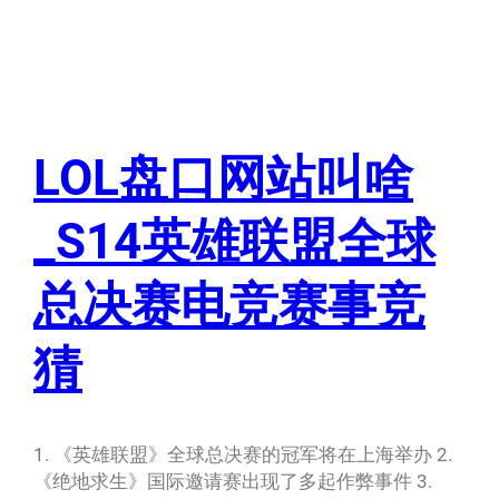
LOL盘口网站叫啥
_S14英雄联盟全球
总决赛电竞赛事竞
猜
1. 《英雄联盟》全球总决赛的冠军将在上海举办 2.
《绝地求生》国际邀请赛出现了多起作弊事件 3.