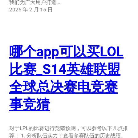
我们为广大用户打造…
2025 年 2 月 15 日
哪个app可以买LOL
比赛_S14英雄联盟
全球总决赛电竞赛
事竞猜
对于LPL的比赛进行竞猜预测，可以参考以下几点推
荐： 1. 分析队伍实力：查看参赛队伍的历史战绩、