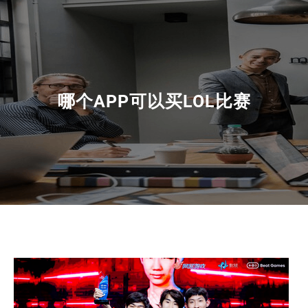
r
c
h
哪个APP可以买LOL比赛