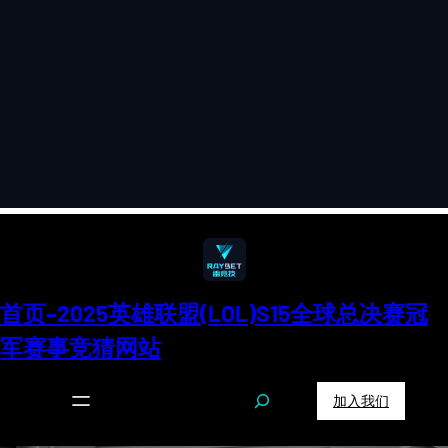
首页–2025英雄联盟(LOL)s15全球总决赛冠
军赛事竞猜网站
S
加入我们
e
a