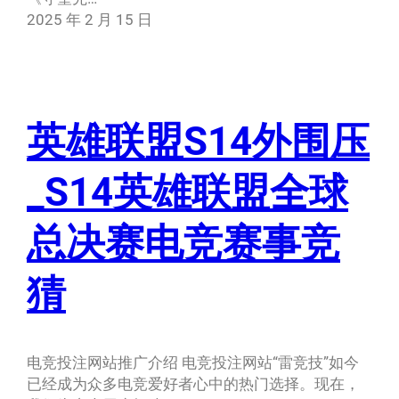
2025 年 2 月 15 日
英雄联盟S14外围压
_S14英雄联盟全球
总决赛电竞赛事竞
猜
电竞投注网站推广介绍 电竞投注网站“雷竞技”如今
已经成为众多电竞爱好者心中的热门选择。现在，