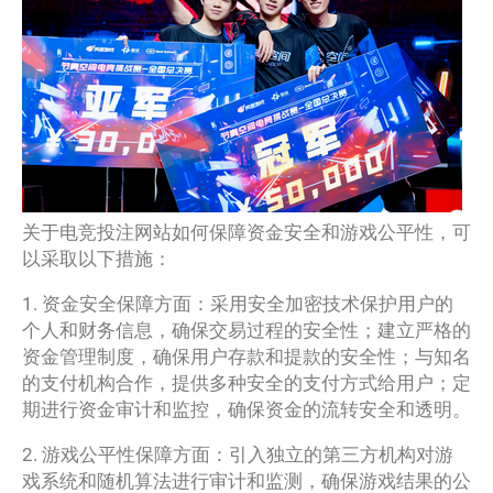
关于电竞投注网站如何保障资金安全和游戏公平性，可
以采取以下措施：
1. 资金安全保障方面：采用安全加密技术保护用户的
个人和财务信息，确保交易过程的安全性；建立严格的
资金管理制度，确保用户存款和提款的安全性；与知名
的支付机构合作，提供多种安全的支付方式给用户；定
期进行资金审计和监控，确保资金的流转安全和透明。
2. 游戏公平性保障方面：引入独立的第三方机构对游
戏系统和随机算法进行审计和监测，确保游戏结果的公