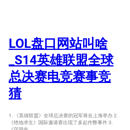
LOL盘口网站叫啥
_S14英雄联盟全球
总决赛电竞赛事竞
猜
1. 《英雄联盟》全球总决赛的冠军将在上海举办 2.
《绝地求生》国际邀请赛出现了多起作弊事件 3.
《守望先…