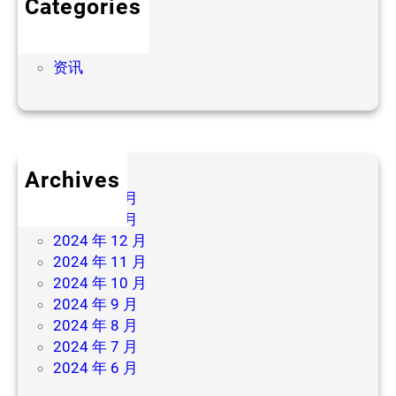
Categories
竞
盟
文章
猜
全
新闻
球
资讯
总
决
赛
电
竞
Archives
赛
2025 年 2 月
事
2025 年 1 月
竞
2024 年 12 月
猜
2024 年 11 月
2024 年 10 月
2024 年 9 月
2024 年 8 月
2024 年 7 月
2024 年 6 月