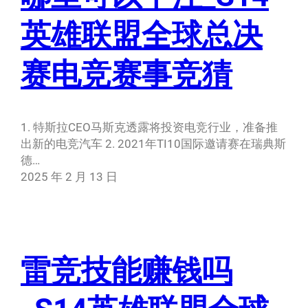
英雄联盟全球总决
赛电竞赛事竞猜
1. 特斯拉CEO马斯克透露将投资电竞行业，准备推
出新的电竞汽车 2. 2021年TI10国际邀请赛在瑞典斯
德…
2025 年 2 月 13 日
雷竞技能赚钱吗