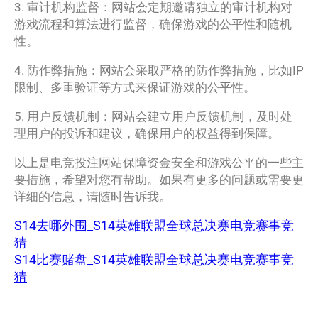
3. 审计机构监督：网站会定期邀请独立的审计机构对
游戏流程和算法进行监督，确保游戏的公平性和随机
性。
4. 防作弊措施：网站会采取严格的防作弊措施，比如IP
限制、多重验证等方式来保证游戏的公平性。
5. 用户反馈机制：网站会建立用户反馈机制，及时处
理用户的投诉和建议，确保用户的权益得到保障。
以上是电竞投注网站保障资金安全和游戏公平的一些主
要措施，希望对您有帮助。如果有更多的问题或需要更
详细的信息，请随时告诉我。
S14去哪外围_S14英雄联盟全球总决赛电竞赛事竞
猜
S14比赛赌盘_S14英雄联盟全球总决赛电竞赛事竞
猜