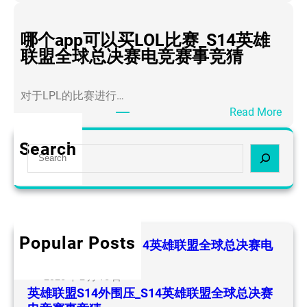
英
啥
雄
_
联
哪个app可以买LOL比赛_S14英雄
S
盟
联盟全球总决赛电竞赛事竞猜
1
S
4
1
英
对于LPL的比赛进行…
4
雄
：
Read More
外
联
哪
围
盟
个
Search
压
S
全
a
_
e
球
p
S
a
总
p
1
r
决
可
4
c
赛
以
英
h
Popular Posts
电
买
LOL盘口网站叫啥_S14英雄联盟全球总决赛电
雄
竞
L
竞赛事竞猜
联
赛
O
2025 年 2 月 15 日
盟
事
英雄联盟S14外围压_S14英雄联盟全球总决赛
L
全
竞