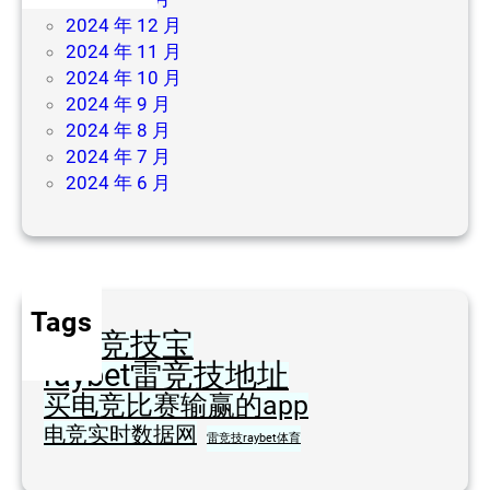
竞
2024 年 12 月
猜
2024 年 11 月
2024 年 10 月
2024 年 9 月
2024 年 8 月
2024 年 7 月
2024 年 6 月
Tags
JJB竞技宝
raybet雷竞技地址
买电竞比赛输赢的app
电竞实时数据网
雷竞技raybet体育