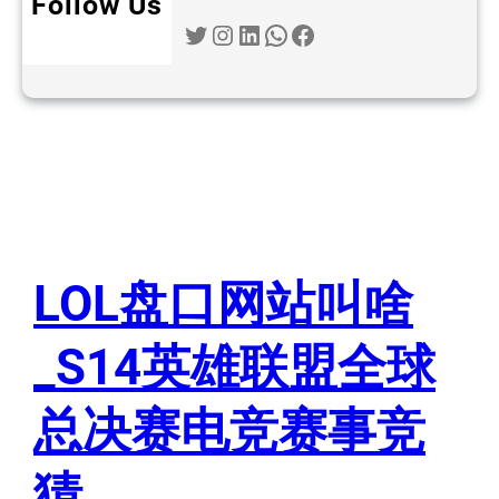
Follow Us
Twitter
Instagram
LinkedIn
WhatsApp
Facebook
LOL盘口网站叫啥
_S14英雄联盟全球
总决赛电竞赛事竞
猜