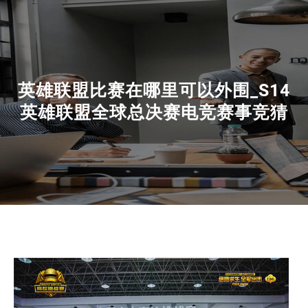
r
c
h
英雄联盟比赛在哪里可以外围_S14
英雄联盟全球总决赛电竞赛事竞猜