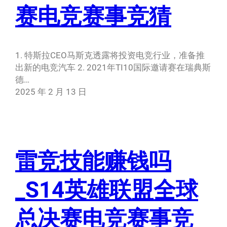
赛电竞赛事竞猜
1. 特斯拉CEO马斯克透露将投资电竞行业，准备推
出新的电竞汽车 2. 2021年TI10国际邀请赛在瑞典斯
德…
2025 年 2 月 13 日
雷竞技能赚钱吗
_S14英雄联盟全球
总决赛电竞赛事竞