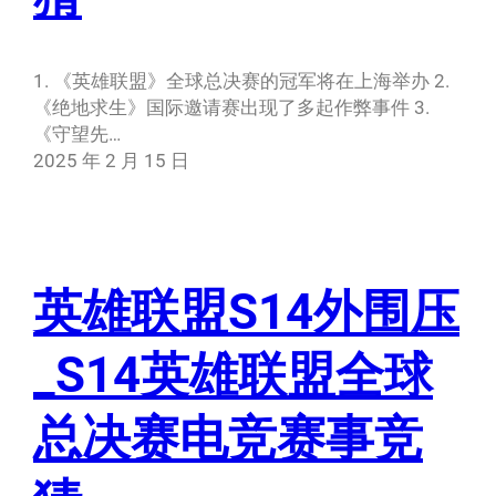
1. 《英雄联盟》全球总决赛的冠军将在上海举办 2.
《绝地求生》国际邀请赛出现了多起作弊事件 3.
《守望先…
2025 年 2 月 15 日
英雄联盟S14外围压
_S14英雄联盟全球
总决赛电竞赛事竞