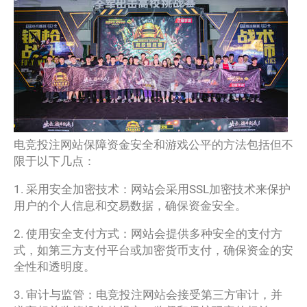
电竞投注网站保障资金安全和游戏公平的方法包括但不
限于以下几点：
1. 采用安全加密技术：网站会采用SSL加密技术来保护
用户的个人信息和交易数据，确保资金安全。
2. 使用安全支付方式：网站会提供多种安全的支付方
式，如第三方支付平台或加密货币支付，确保资金的安
全性和透明度。
3. 审计与监管：电竞投注网站会接受第三方审计，并