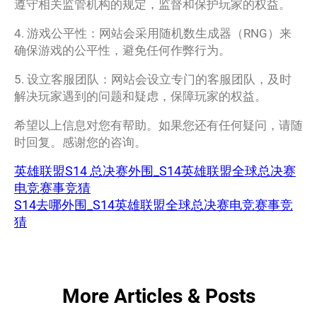
遵守相关监管机构的规定，监督和保护玩家的权益。
4. 游戏公平性：网站会采用随机数生成器（RNG）来
确保游戏的公平性，避免任何作弊行为。
5. 设立客服团队：网站会设立专门的客服团队，及时
解决玩家遇到的问题和疑虑，保障玩家的权益。
希望以上信息对您有帮助。如果您还有任何疑问，请随
时回复。感谢您的咨询。
英雄联盟S14 总决赛外围_S14英雄联盟全球总决赛
电竞赛事竞猜
S14去哪外围_S14英雄联盟全球总决赛电竞赛事竞
猜
More Articles & Posts