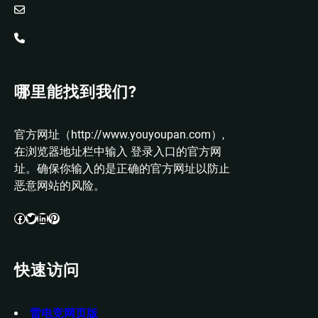
哪里能找到我们?
官方网址（http://www.youyoupan.com）,
在浏览器地址栏中输入 登录入口的官方网
址。确保你输入的是正确的官方网址以防止
恶意网站的风险。
Facebook
Twitter
LinkedIn
Pinterest
快速访问
雷电竞网页版