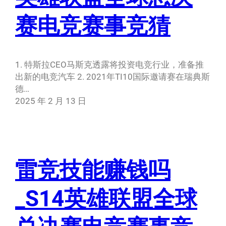
赛电竞赛事竞猜
1. 特斯拉CEO马斯克透露将投资电竞行业，准备推
出新的电竞汽车 2. 2021年TI10国际邀请赛在瑞典斯
德…
2025 年 2 月 13 日
雷竞技能赚钱吗
_S14英雄联盟全球