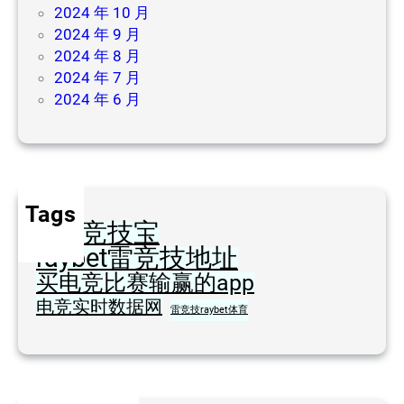
2024 年 10 月
2024 年 9 月
2024 年 8 月
2024 年 7 月
2024 年 6 月
Tags
JJB竞技宝
raybet雷竞技地址
买电竞比赛输赢的app
电竞实时数据网
雷竞技raybet体育