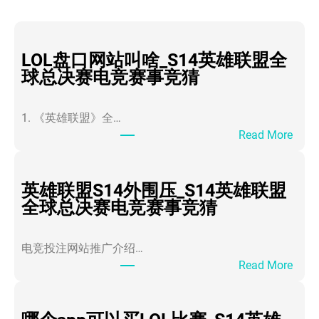
LOL盘口网站叫啥_S14英雄联盟全
球总决赛电竞赛事竞猜
1. 《英雄联盟》全…
：
Read More
L
O
L
英雄联盟S14外围压_S14英雄联盟
盘
全球总决赛电竞赛事竞猜
口
网
电竞投注网站推广介绍…
站
：
Read More
叫
英
啥
雄
_
联