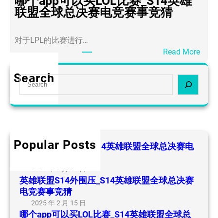
哪个app可以买LOL比赛_S14英雄
S
盟
联盟全球总决赛电竞赛事竞猜
1
S
4
1
英
对于LPL的比赛进行…
4
雄
：
Read More
外
联
哪
围
盟
个
Search
压
S
全
a
_
e
球
p
S
a
总
p
1
r
决
可
4
c
赛
以
英
h
Popular Posts
电
买
LOL盘口网站叫啥_S14英雄联盟全球总决赛电
雄
竞
L
竞赛事竞猜
联
赛
O
2025 年 2 月 15 日
盟
事
英雄联盟S14外围压_S14英雄联盟全球总决赛
L
全
竞
电竞赛事竞猜
比
球
猜
赛
2025 年 2 月 15 日
总
哪个app可以买LOL比赛_S14英雄联盟全球总
_