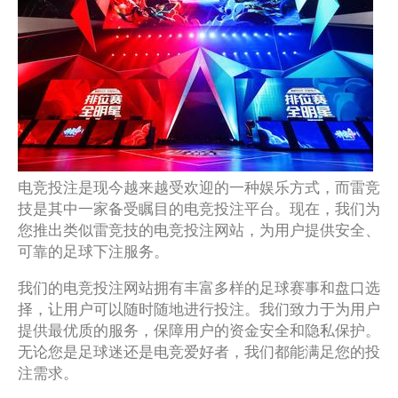
电竞投注是现今越来越受欢迎的一种娱乐方式，而雷竞
技是其中一家备受瞩目的电竞投注平台。现在，我们为
您推出类似雷竞技的电竞投注网站，为用户提供安全、
可靠的足球下注服务。
我们的电竞投注网站拥有丰富多样的足球赛事和盘口选
择，让用户可以随时随地进行投注。我们致力于为用户
提供最优质的服务，保障用户的资金安全和隐私保护。
无论您是足球迷还是电竞爱好者，我们都能满足您的投
注需求。