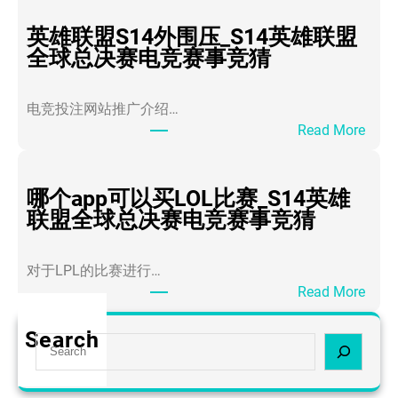
O
L
英雄联盟S14外围压_S14英雄联盟
盘
全球总决赛电竞赛事竞猜
口
网
电竞投注网站推广介绍…
站
：
Read More
叫
英
啥
雄
_
联
哪个app可以买LOL比赛_S14英雄
S
盟
联盟全球总决赛电竞赛事竞猜
1
S
4
1
英
对于LPL的比赛进行…
4
雄
：
Read More
外
联
哪
围
盟
个
Search
压
S
全
a
_
e
球
p
S
a
总
p