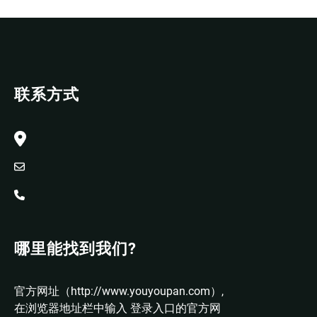
联系方式
哪里能找到我们?
官方网址（http://www.youyoupan.com）,
在浏览器地址栏中输入 登录入口的官方网