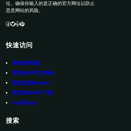
址。确保你输入的是正确的官方网址以防止
恶意网站的风险。
Facebook
Twitter
LinkedIn
Pinterest
快速访问
雷电竞网页版
雷竞技APP官方网站
雷竞技竞猜raybet
雷竞技RAYBET下载
ray电竞app
搜索