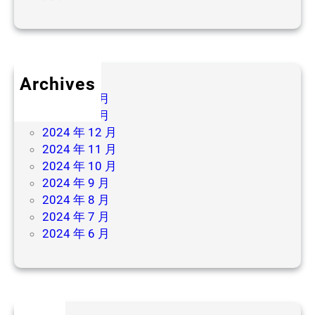
总
决
赛
电
竞
Archives
赛
2025 年 2 月
事
2025 年 1 月
竞
2024 年 12 月
猜
2024 年 11 月
2024 年 10 月
2024 年 9 月
2024 年 8 月
2024 年 7 月
2024 年 6 月