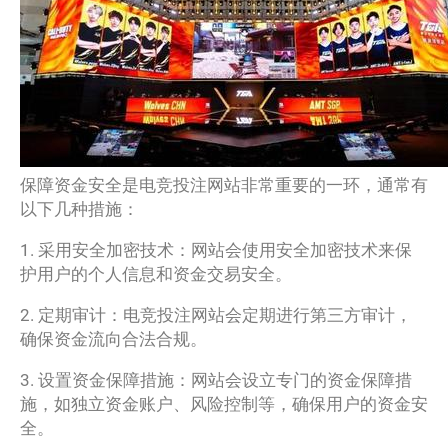
保障资金安全是电竞投注网站非常重要的一环，通常有
以下几种措施：
1. 采用安全加密技术：网站会使用安全加密技术来保
护用户的个人信息和资金交易安全。
2. 定期审计：电竞投注网站会定期进行第三方审计，
确保资金流向合法合规。
3. 设置资金保障措施：网站会设立专门的资金保障措
施，如独立资金账户、风险控制等，确保用户的资金安
全。