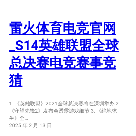
雷火体育电竞官网
_S14英雄联盟全球
总决赛电竞赛事竞
猜
1. 《英雄联盟》2021全球总决赛将在深圳举办 2.
《守望先锋2》发布会透露游戏细节 3. 《绝地求
生》全…
2025 年 2 月 13 日