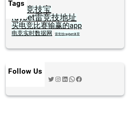
Tags
JJB竞技宝
raybet雷竞技地址
买电竞比赛输赢的app
电竞实时数据网
雷竞技raybet体育
Follow Us
Twitter
Instagram
LinkedIn
WhatsApp
Facebook