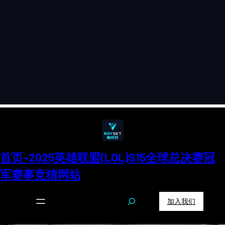
首页–2025英雄联盟(LOL)s15全球总决赛冠
军赛事竞猜网站
S
加入我们
e
a