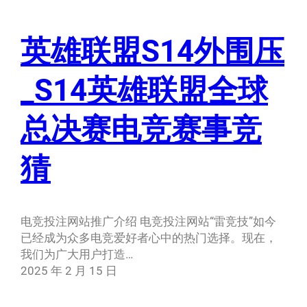
英雄联盟S14外围压
_S14英雄联盟全球
总决赛电竞赛事竞
猜
电竞投注网站推广介绍 电竞投注网站“雷竞技”如今
已经成为众多电竞爱好者心中的热门选择。现在，
我们为广大用户打造…
2025 年 2 月 15 日