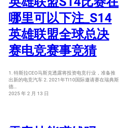
英雄联盟S14比赛在
哪里可以下注_S14
英雄联盟全球总决
赛电竞赛事竞猜
1. 特斯拉CEO马斯克透露将投资电竞行业，准备推
出新的电竞汽车 2. 2021年TI10国际邀请赛在瑞典斯
德…
2025 年 2 月 13 日