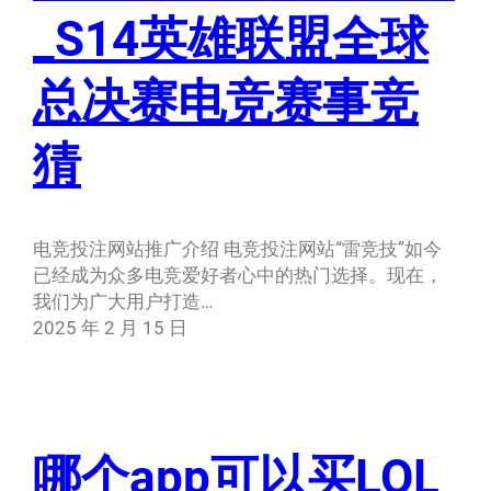
_S14英雄联盟全球
总决赛电竞赛事竞
猜
电竞投注网站推广介绍 电竞投注网站“雷竞技”如今
已经成为众多电竞爱好者心中的热门选择。现在，
我们为广大用户打造…
2025 年 2 月 15 日
哪个app可以买LOL