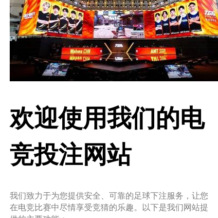
欢迎使用我们的电
竞投注网站
我们致力于为您提供安全、可靠的足球下注服务，让您
在电竞比赛中尽情享受竞猜的乐趣。以下是我们网站提