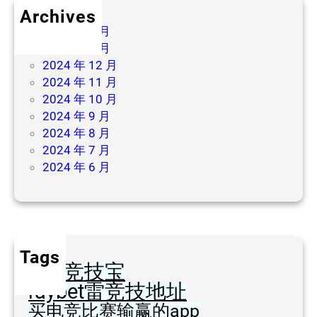
竞
Archives
赛
2025 年 2 月
事
2025 年 1 月
竞
2024 年 12 月
猜
2024 年 11 月
2024 年 10 月
2024 年 9 月
2024 年 8 月
2024 年 7 月
2024 年 6 月
Tags
JJB竞技宝
raybet雷竞技地址
买电竞比赛输赢的app