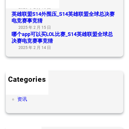
竞赛事竞猜
联
赛
O
2025 年 2 月 15 日
盟
事
英雄联盟S14外围压_S14英雄联盟全球总决赛
L
全
竞
电竞赛事竞猜
比
球
猜
赛
2025 年 2 月 15 日
总
哪个app可以买LOL比赛_S14英雄联盟全球总
_
决
决赛电竞赛事竞猜
S
赛
2025 年 2 月 14 日
1
电
4
竞
英
赛
雄
事
联
Categories
竞
盟
文章
猜
全
新闻
球
资讯
总
决
赛
电