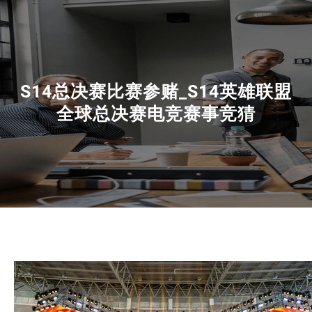
r
c
h
S14总决赛比赛参赌_S14英雄联盟
全球总决赛电竞赛事竞猜