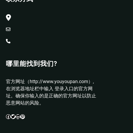
哪里能找到我们?
官方网址（http://www.youyoupan.com）,
在浏览器地址栏中输入 登录入口的官方网
址。确保你输入的是正确的官方网址以防止
恶意网站的风险。
Facebook
Twitter
LinkedIn
Pinterest