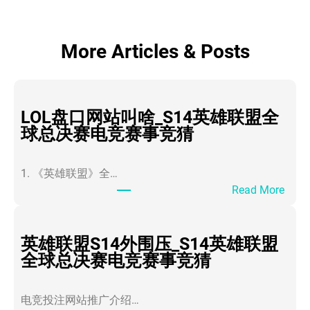
More Articles & Posts
LOL盘口网站叫啥_S14英雄联盟全
球总决赛电竞赛事竞猜
1. 《英雄联盟》全…
：
Read More
L
O
L
英雄联盟S14外围压_S14英雄联盟
盘
全球总决赛电竞赛事竞猜
口
网
电竞投注网站推广介绍…
站