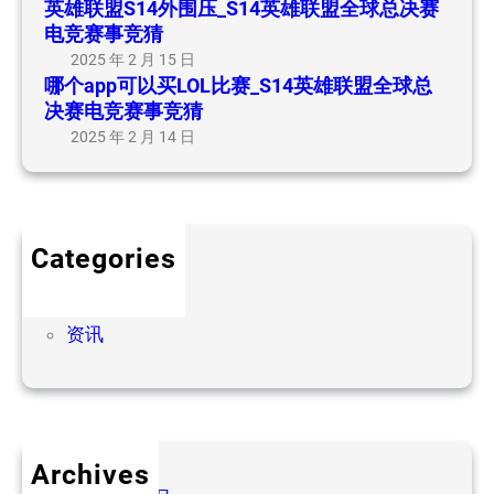
事
英雄联盟S14外围压_S14英雄联盟全球总决赛
L
全
竞
电竞赛事竞猜
比
球
猜
赛
2025 年 2 月 15 日
总
哪个app可以买LOL比赛_S14英雄联盟全球总
_
决
决赛电竞赛事竞猜
S
赛
2025 年 2 月 14 日
1
电
4
竞
英
赛
雄
事
联
Categories
竞
盟
文章
猜
全
新闻
球
资讯
总
决
赛
电
竞
Archives
赛