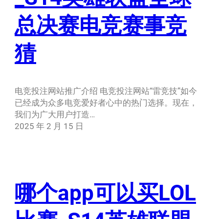
总决赛电竞赛事竞
猜
电竞投注网站推广介绍 电竞投注网站“雷竞技”如今
已经成为众多电竞爱好者心中的热门选择。现在，
我们为广大用户打造…
2025 年 2 月 15 日
哪个app可以买LOL