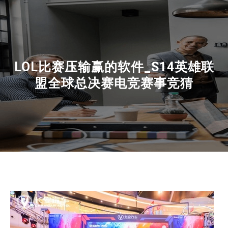
r
c
h
LOL比赛压输赢的软件_S14英雄联
盟全球总决赛电竞赛事竞猜