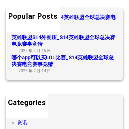
决
可
4
c
赛
以
英
h
Popular Posts
电
买
LOL盘口网站叫啥_S14英雄联盟全球总决赛电
雄
竞
L
竞赛事竞猜
联
赛
O
2025 年 2 月 15 日
盟
事
英雄联盟S14外围压_S14英雄联盟全球总决赛
L
全
竞
电竞赛事竞猜
比
球
猜
赛
2025 年 2 月 15 日
总
哪个app可以买LOL比赛_S14英雄联盟全球总
_
决
决赛电竞赛事竞猜
S
赛
2025 年 2 月 14 日
1
电
4
竞
英
赛
雄
事
联
Categories
竞
盟
文章
猜
全
新闻
球
资讯
总