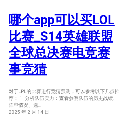
哪个app可以买LOL
比赛_S14英雄联盟
全球总决赛电竞赛
事竞猜
对于LPL的比赛进行竞猜预测，可以参考以下几点推
荐： 1. 分析队伍实力：查看参赛队伍的历史战绩、
阵容情况、选…
2025 年 2 月 14 日