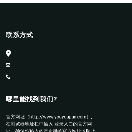
联系方式
哪里能找到我们?
官方网址（http://www.youyoupan.com）,
在浏览器地址栏中输入 登录入口的官方网
址。确保你输入的是正确的官方网址以防止