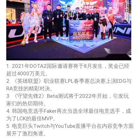
1. 2021年DOTA2国际邀请赛将于8月发生，奖金已经
超过4000万美元。
2. 《英雄联盟》职业联赛LPL春季赛总决赛上演EDG与
RA竞技的精彩对决。
3. 《守望先锋2》Beta测试将于2022年开始，引发玩
家们的热切期待。
4. 韩国电竞选手Faker再次当选全球最佳电竞选手，成
为了LCK的最佳MVP。
5. 电竞巨头Twitch与YouTube直播平台在内容竞争方面
展开了激烈角逐。