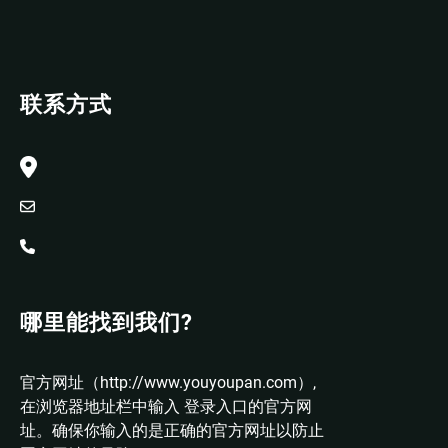
联系方式
哪里能找到我们?
官方网址（http://www.youyoupan.com）,
在浏览器地址栏中输入 登录入口的官方网
址。确保你输入的是正确的官方网址以防止