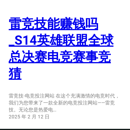
雷竞技能赚钱吗
_S14英雄联盟全球
总决赛电竞赛事竞
猜
雷竞技-电竞投注网站 在这个充满激情的电竞时代，
我们为您带来了一款全新的电竞投注网站——雷竞
技。无论您是热爱电…
2025 年 2 月 12 日