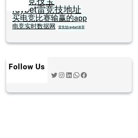
JJB竞技宝
raybet雷竞技地址
买电竞比赛输赢的app
电竞实时数据网
雷竞技raybet体育
Follow Us
Twitter
Instagram
LinkedIn
WhatsApp
Facebook