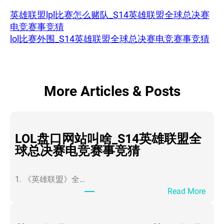
英雄联盟lpl比赛怎么赌队_S14英雄联盟全球总决赛
电竞赛事竞猜
lol比赛外围_S14英雄联盟全球总决赛电竞赛事竞猜
More Articles & Posts
LOL盘口网站叫啥_S14英雄联盟全
球总决赛电竞赛事竞猜
1. 《英雄联盟》全…
：
Read More
L
O