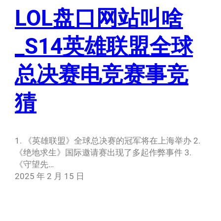
LOL盘口网站叫啥
_S14英雄联盟全球
总决赛电竞赛事竞
猜
1. 《英雄联盟》全球总决赛的冠军将在上海举办 2.
《绝地求生》国际邀请赛出现了多起作弊事件 3.
《守望先…
2025 年 2 月 15 日