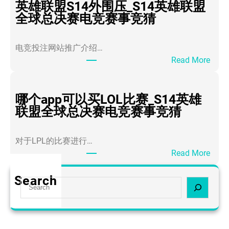
L
英雄联盟S14外围压_S14英雄联盟
盘
全球总决赛电竞赛事竞猜
口
网
电竞投注网站推广介绍…
站
：
Read More
叫
英
啥
雄
_
联
哪个app可以买LOL比赛_S14英雄
S
盟
联盟全球总决赛电竞赛事竞猜
1
S
4
1
英
对于LPL的比赛进行…
4
雄
：
Read More
外
联
哪
围
盟
个
Search
压
S
全
a
_
e
球
p
S
a
总
p
1
r
决
可