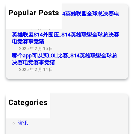
4
c
赛
以
英
h
Popular Posts
电
买
LOL盘口网站叫啥_S14英雄联盟全球总决赛电
雄
竞
L
竞赛事竞猜
联
赛
O
2025 年 2 月 15 日
盟
事
英雄联盟S14外围压_S14英雄联盟全球总决赛
L
全
竞
电竞赛事竞猜
比
球
猜
赛
2025 年 2 月 15 日
总
哪个app可以买LOL比赛_S14英雄联盟全球总
_
决
决赛电竞赛事竞猜
S
赛
2025 年 2 月 14 日
1
电
4
竞
英
赛
雄
事
联
Categories
竞
盟
文章
猜
全
新闻
球
资讯
总