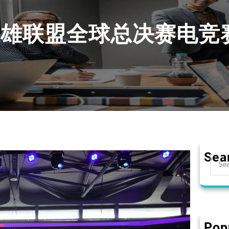
4英雄联盟全球总决赛电
Sea
S
e
a
r
c
h
Pop