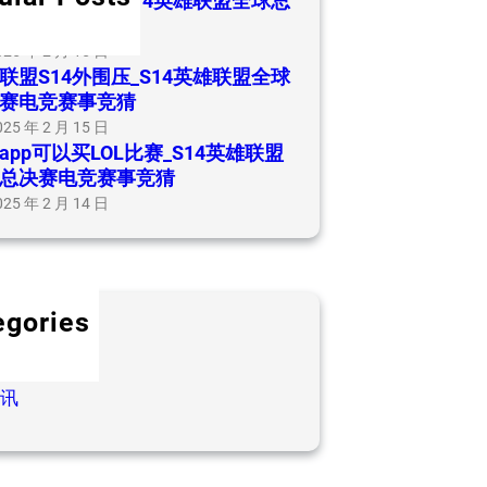
L盘口网站叫啥_S14英雄联盟全球总
电竞赛事竞猜
025 年 2 月 15 日
联盟S14外围压_S14英雄联盟全球
赛电竞赛事竞猜
025 年 2 月 15 日
app可以买LOL比赛_S14英雄联盟
总决赛电竞赛事竞猜
025 年 2 月 14 日
egories
章
闻
讯