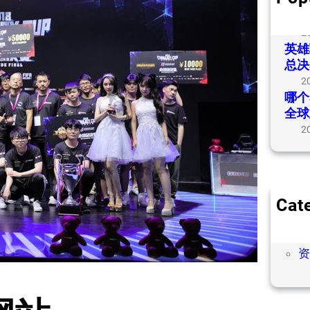
LO
决赛
2
英雄
总决
2
哪个
全球
2
Cat
文
新
资