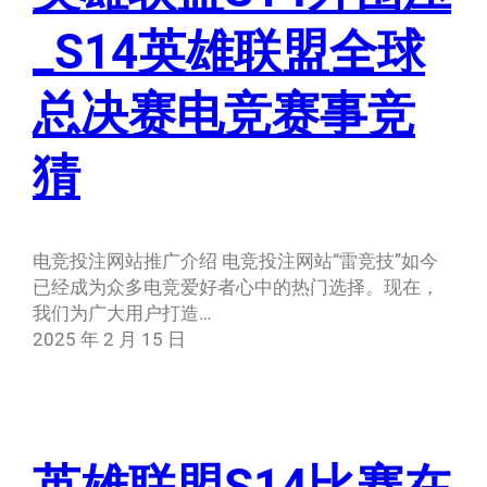
围
L
_S14英雄联盟全球
压
O
_
L
总决赛电竞赛事竞
S
比
1
赛
4
_
猜
英
S
雄
1
联
4
盟
英
电竞投注网站推广介绍 电竞投注网站“雷竞技”如今
全
雄
已经成为众多电竞爱好者心中的热门选择。现在，
球
联
我们为广大用户打造…
总
盟
2025 年 2 月 15 日
决
全
赛
球
电
总
竞
决
赛
赛