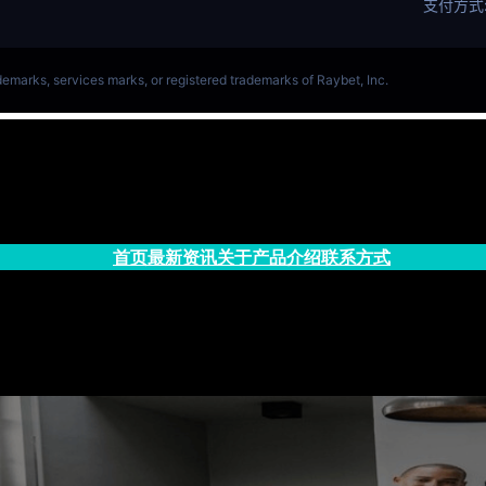
首页
最新资讯
关于
产品
介绍
联系方式