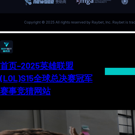
跳
至
内
容
首页–2025英雄联盟
(LOL)s15全球总决赛冠军
赛事竞猜网站