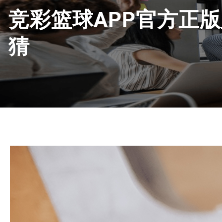
竞彩篮球APP官方正版
猜