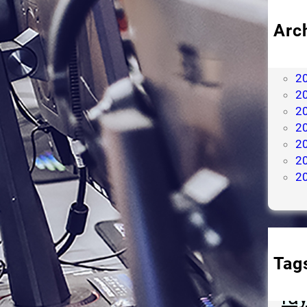
Arc
2
2
2
2
2
2
2
2
2
Tag
J
r