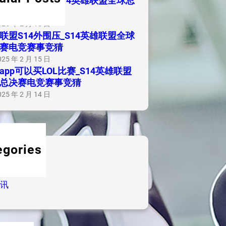
L盘口网站叫啥_S14英雄联盟全球总
电竞赛事竞猜
025 年 2 月 15 日
联盟S14外围压_S14英雄联盟全球
赛电竞赛事竞猜
025 年 2 月 15 日
app可以买LOL比赛_S14英雄联盟
总决赛电竞赛事竞猜
025 年 2 月 14 日
egories
章
闻
讯