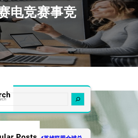
决赛电竞赛事竞
rch
ular Posts