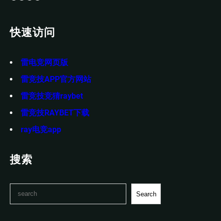
快速访问
雷电竞网页版
雷竞技APP官方网站
雷竞技竞猜raybet
雷竞技RAYBET下载
ray电竞app
搜索
S
Search
e
a