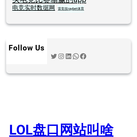
电竞实时数据网
雷竞技raybet体育
Follow Us
Twitter
Instagram
LinkedIn
WhatsApp
Facebook
LOL盘口网站叫啥