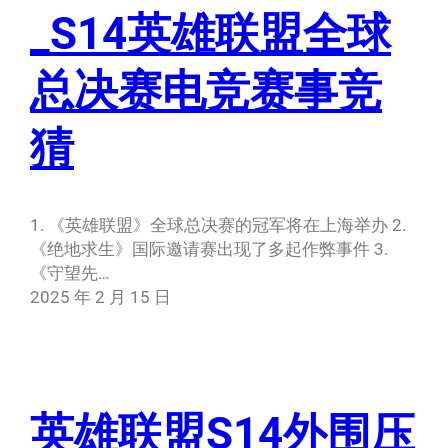
_S14英雄联盟全球
总决赛电竞赛事竞
猜
1. 《英雄联盟》全球总决赛的冠军将在上海举办 2.
《绝地求生》国际邀请赛出现了多起作弊事件 3.
《守望先…
2025 年 2 月 15 日
英雄联盟S14外围压