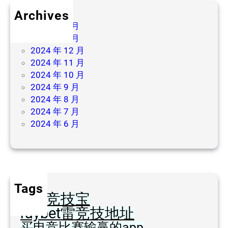
竞
Archives
赛
2025 年 2 月
事
2025 年 1 月
竞
2024 年 12 月
猜
2024 年 11 月
2024 年 10 月
2024 年 9 月
2024 年 8 月
2024 年 7 月
2024 年 6 月
Tags
JJB竞技宝
raybet雷竞技地址
买电竞比赛输赢的app