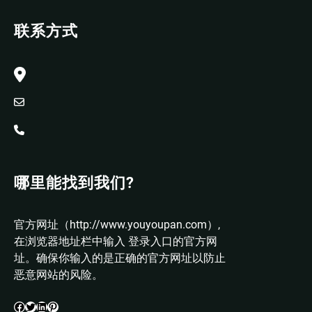
联系方式
哪里能找到我们?
官方网址（http://www.youyoupan.com）,
在浏览器地址栏中输入 登录入口的官方网
址。确保你输入的是正确的官方网址以防止
恶意网站的风险。
Facebook
Twitter
LinkedIn
Pinterest