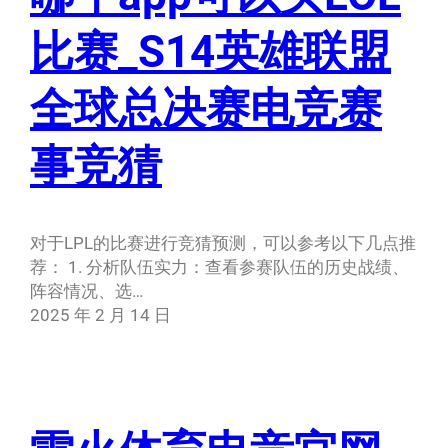
比赛_S14英雄联盟
全球总决赛电竞赛
事竞猜
对于LPL的比赛进行竞猜预测，可以参考以下几点推
荐： 1. 分析队伍实力：查看参赛队伍的历史战绩、
阵容情况、选…
2025 年 2 月 14 日