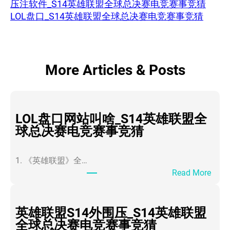
压注软件_S14英雄联盟全球总决赛电竞赛事竞猜
LOL盘口_S14英雄联盟全球总决赛电竞赛事竞猜
More Articles & Posts
LOL盘口网站叫啥_S14英雄联盟全
球总决赛电竞赛事竞猜
1. 《英雄联盟》全…
：
Read More
L
O
L
英雄联盟S14外围压_S14英雄联盟
盘
全球总决赛电竞赛事竞猜