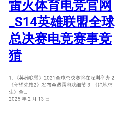
雷火体育电竞官网
_S14英雄联盟全球
总决赛电竞赛事竞
猜
1. 《英雄联盟》2021全球总决赛将在深圳举办 2.
《守望先锋2》发布会透露游戏细节 3. 《绝地求
生》全…
2025 年 2 月 13 日