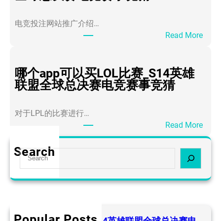
口
网
电竞投注网站推广介绍…
站
：
Read More
叫
英
啥
雄
_
联
哪个app可以买LOL比赛_S14英雄
S
盟
联盟全球总决赛电竞赛事竞猜
1
S
4
1
英
对于LPL的比赛进行…
4
雄
：
Read More
外
联
哪
围
盟
个
Search
压
S
全
a
_
e
球
p
S
a
总
p
1
r
决
可
4
c
赛
以
英
h
Popular Posts
电
买
LOL盘口网站叫啥_S14英雄联盟全球总决赛电