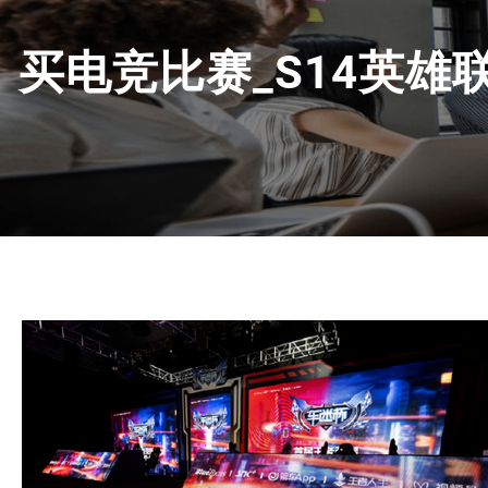
买电竞比赛_S14英