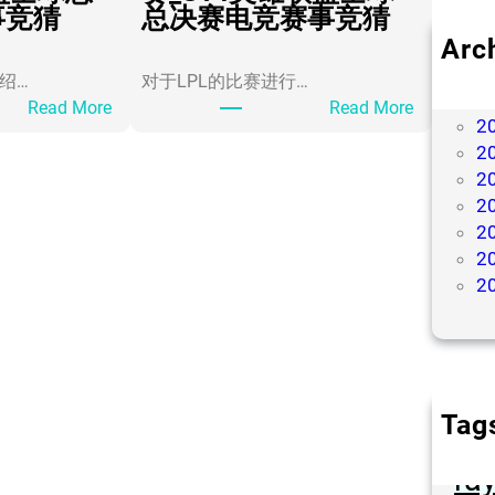
事竞猜
总决赛电竞赛事竞猜
Arc
2
绍…
对于LPL的比赛进行…
2
：
：
Read More
Read More
2
英
哪
2
雄
个
2
联
a
2
盟
p
2
S
p
2
1
可
2
4
以
外
买
围
L
压
O
_
L
Tag
S
比
J
1
赛
r
4
_