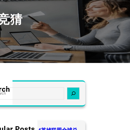
竞猜
rch
ular Posts