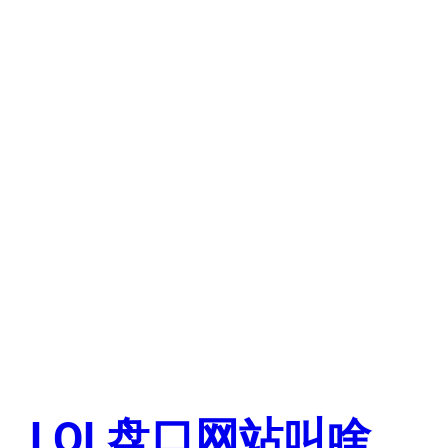
雄
联
盟
全
球
总
决
赛
电
竞
赛
事
竞
猜
LOL盘口网站叫啥