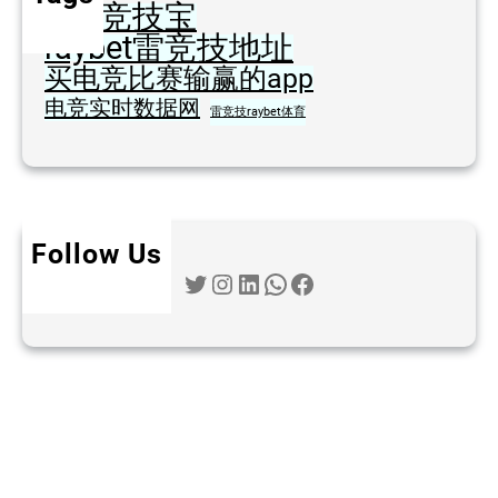
JJB竞技宝
raybet雷竞技地址
买电竞比赛输赢的app
电竞实时数据网
雷竞技raybet体育
Follow Us
Twitter
Instagram
LinkedIn
WhatsApp
Facebook