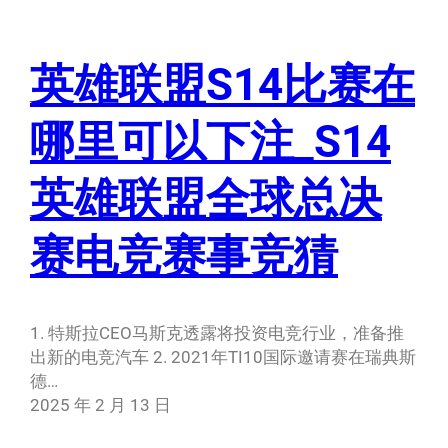
英雄联盟S14比赛在
哪里可以下注_S14
英雄联盟全球总决
赛电竞赛事竞猜
1. 特斯拉CEO马斯克透露将投资电竞行业，准备推
出新的电竞汽车 2. 2021年TI10国际邀请赛在瑞典斯
德…
2025 年 2 月 13 日