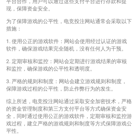
平台合作，用户可以通过这些支付平台进行存款和提
现，保障资金安全。
为了保障游戏的公平性，电竞投注网站通常会采取以下
措施：
1. 使用公正的游戏软件：网站会使用经过认证的游戏
软件，确保游戏结果完全随机，没有任何人为干预。
2. 定期审核和监控：网站会定期进行游戏结果的审核
和监控，确保游戏的公平性和透明度。
3. 严格的规则和制度：网站会建立游戏规则和制度，
保障游戏过程的公平性，防止作弊行为的发生。
综上所述，电竞投注网站通过采取安全加密技术，严格
的资金管理制度和第三方支付平台等方式确保资金安
全，同时通过使用公正的游戏软件，定期审核和监控游
戏过程，建立严格的游戏规则和制度等方式保障游戏公
平性。