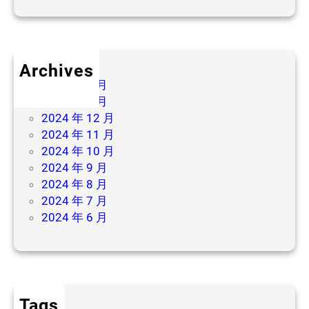
决
赛
电
竞
Archives
赛
2025 年 2 月
事
2025 年 1 月
竞
2024 年 12 月
猜
2024 年 11 月
2024 年 10 月
2024 年 9 月
2024 年 8 月
2024 年 7 月
2024 年 6 月
Tags