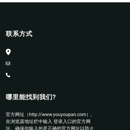
联系方式
哪里能找到我们?
官方网址（http://www.youyoupan.com）,
在浏览器地址栏中输入 登录入口的官方网
址。确保你输入的是正确的官方网址以防止