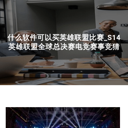
r
c
h
什么软件可以买英雄联盟比赛_S14
英雄联盟全球总决赛电竞赛事竞猜