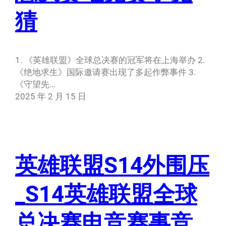
猜
1. 《英雄联盟》全球总决赛的冠军将在上海举办 2.
《绝地求生》国际邀请赛出现了多起作弊事件 3.
《守望先…
2025 年 2 月 15 日
英雄联盟S14外围压
_S14英雄联盟全球
总决赛电竞赛事竞