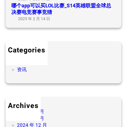
总
哪个app可以买LOL比赛_S14英雄联盟全球总
_
决
决赛电竞赛事竞猜
S
赛
2025 年 2 月 14 日
1
电
4
竞
英
赛
雄
事
联
Categories
竞
盟
文章
猜
全
新闻
球
资讯
总
决
赛
电
竞
Archives
赛
2025 年 2 月
事
2025 年 1 月
竞
2024 年 12 月