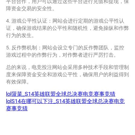
平台合作，用户可以通过这些平台进行充值和提现，保
障资金交易的安全性。
4. 游戏公平性认证：网站会进行定期的游戏公平性认
证，确保游戏结果的公平性和随机性，避免操纵和作弊
行为的发生。
5. 反作弊机制：网站会设立专门的反作弊团队，监控
游戏过程中的作弊行为，对作弊者进行严厉打击。
总的来说，电竞投注网站会采用多种技术手段和管理制
度来保障资金安全和游戏公平性，确保用户的利益得到
有效保障。
lol菠菜_S14英雄联盟全球总决赛电竞赛事竞猜
lolS14在哪可以下注_S14英雄联盟全球总决赛电竞
赛事竞猜