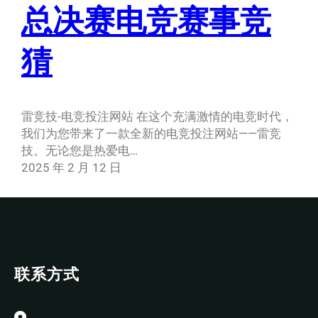
总决赛电竞赛事竞
猜
雷竞技-电竞投注网站 在这个充满激情的电竞时代，
我们为您带来了一款全新的电竞投注网站——雷竞
技。无论您是热爱电…
2025 年 2 月 12 日
联系方式