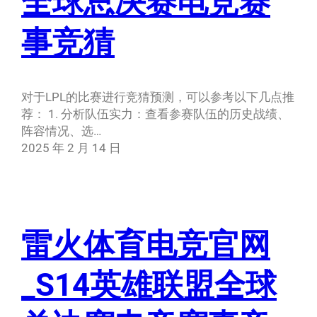
全球总决赛电竞赛
事竞猜
对于LPL的比赛进行竞猜预测，可以参考以下几点推
荐： 1. 分析队伍实力：查看参赛队伍的历史战绩、
阵容情况、选…
2025 年 2 月 14 日
雷火体育电竞官网
_S14英雄联盟全球