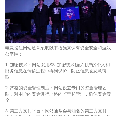
电竞投注网站通常采取以下措施来保障资金安全和游戏
公平性：
1. 加密技术：网站采用SSL加密技术确保用户的个人和
财务信息在传输过程中得到保护，防止信息被恶意窃
取。
2. 严格的资金管理制度：网站设立专门的资金管理团
队，对用户的资金进行严格的监管和管理，确保资金安
全。
3. 第三方支付平台：网站通常会与知名的第三方支付