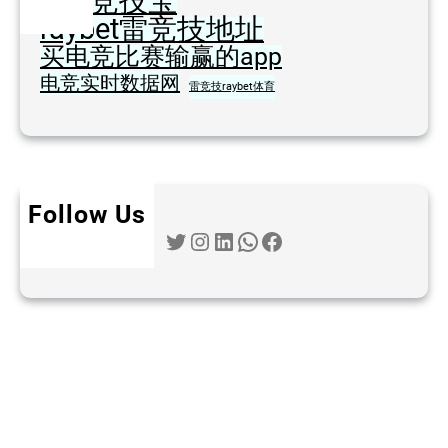
JJB竞技宝
raybet雷竞技地址
买电竞比赛输赢的app
电竞实时数据网
雷竞技raybet体育
Follow Us
Twitter
Instagram
LinkedIn
WhatsApp
Facebook