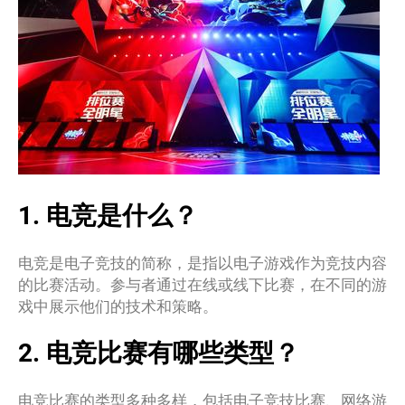
1. 电竞是什么？
电竞是电子竞技的简称，是指以电子游戏作为竞技内容
的比赛活动。参与者通过在线或线下比赛，在不同的游
戏中展示他们的技术和策略。
2. 电竞比赛有哪些类型？
电竞比赛的类型多种多样，包括电子竞技比赛、网络游