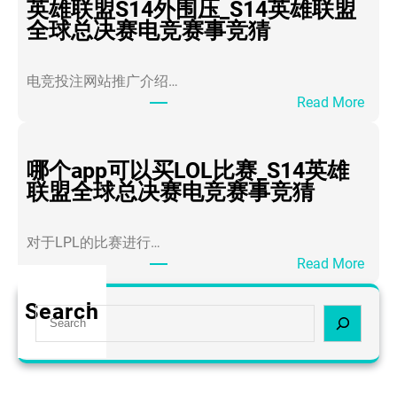
L
英雄联盟S14外围压_S14英雄联盟
盘
全球总决赛电竞赛事竞猜
口
网
电竞投注网站推广介绍…
站
：
Read More
叫
英
啥
雄
_
联
哪个app可以买LOL比赛_S14英雄
S
盟
联盟全球总决赛电竞赛事竞猜
1
S
4
1
英
对于LPL的比赛进行…
4
雄
：
Read More
外
联
哪
围
盟
个
Search
压
S
全
a
_
e
球
p
S
a
总
p
1
r
决
可