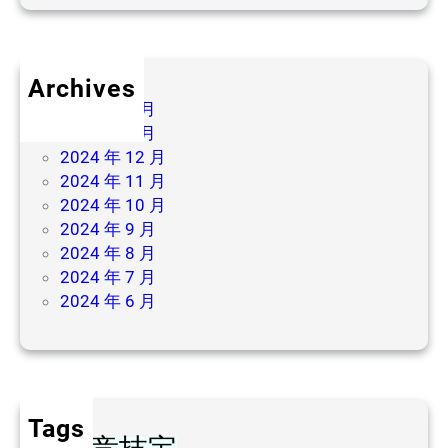
决
赛
电
竞
Archives
赛
2025 年 2 月
事
2025 年 1 月
竞
2024 年 12 月
猜
2024 年 11 月
2024 年 10 月
2024 年 9 月
2024 年 8 月
2024 年 7 月
2024 年 6 月
Tags