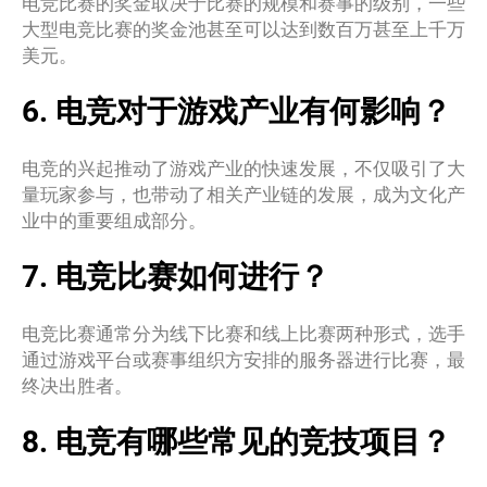
电竞比赛的奖金取决于比赛的规模和赛事的级别，一些
大型电竞比赛的奖金池甚至可以达到数百万甚至上千万
美元。
6. 电竞对于游戏产业有何影响？
电竞的兴起推动了游戏产业的快速发展，不仅吸引了大
量玩家参与，也带动了相关产业链的发展，成为文化产
业中的重要组成部分。
7. 电竞比赛如何进行？
电竞比赛通常分为线下比赛和线上比赛两种形式，选手
通过游戏平台或赛事组织方安排的服务器进行比赛，最
终决出胜者。
8. 电竞有哪些常见的竞技项目？