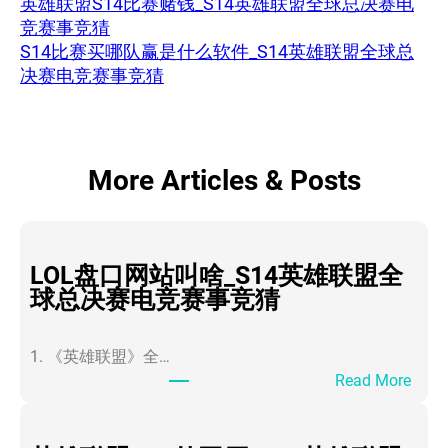
英雄联盟S14比赛赌钱_S14英雄联盟全球总决赛电
竞赛事竞猜
S14比赛买哪队赢是什么软件_S14英雄联盟全球总
决赛电竞赛事竞猜
More Articles & Posts
LOL盘口网站叫啥_S14英雄联盟全
球总决赛电竞赛事竞猜
1. 《英雄联盟》全…
：
Read More
L
O