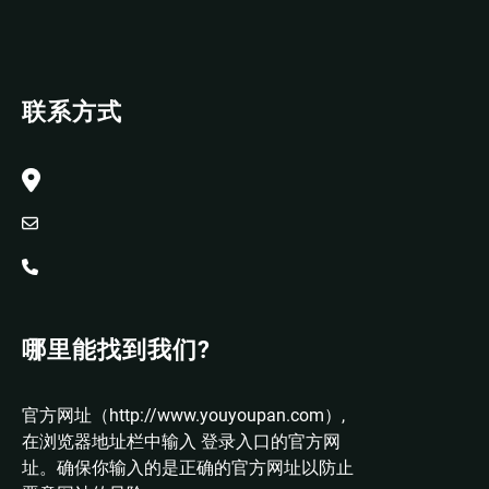
联系方式
哪里能找到我们?
官方网址（http://www.youyoupan.com）,
在浏览器地址栏中输入 登录入口的官方网
址。确保你输入的是正确的官方网址以防止