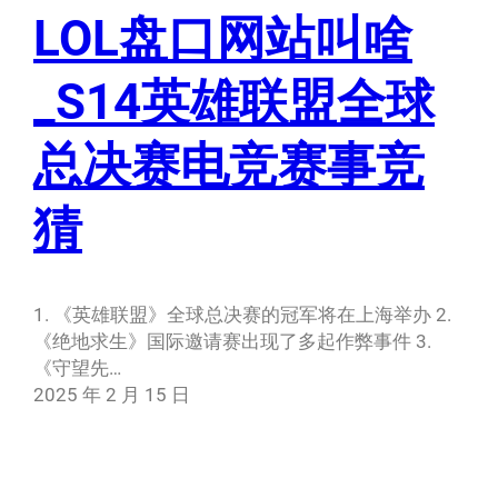
LOL盘口网站叫啥
_S14英雄联盟全球
总决赛电竞赛事竞
猜
1. 《英雄联盟》全球总决赛的冠军将在上海举办 2.
《绝地求生》国际邀请赛出现了多起作弊事件 3.
《守望先…
2025 年 2 月 15 日