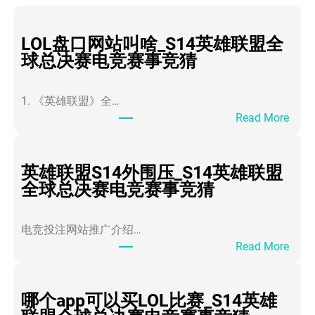
LOL盘口网站叫啥_S14英雄联盟全
球总决赛电竞赛事竞猜
1. 《英雄联盟》全…
：
Read More
L
O
L
英雄联盟S14外围压_S14英雄联盟
盘
全球总决赛电竞赛事竞猜
口
网
电竞投注网站推广介绍…
站
：
Read More
叫
英
啥
雄
_
联
哪个app可以买LOL比赛_S14英雄
S
盟