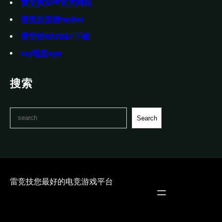
雷竞技APP官方网站
雷竞技竞猜raybet
雷竞技RAYBET下载
ray电竞app
搜索
S
Search
e
a
r
c
h
雷竞技您最好的电竞游戏平台