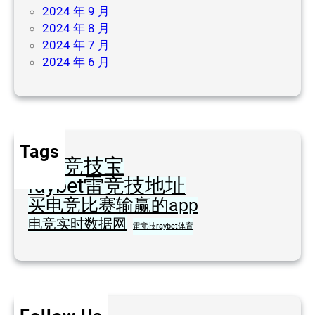
2024 年 9 月
2024 年 8 月
2024 年 7 月
2024 年 6 月
Tags
JJB竞技宝
raybet雷竞技地址
买电竞比赛输赢的app
电竞实时数据网
雷竞技raybet体育