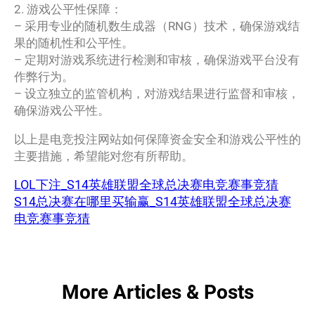
2. 游戏公平性保障：
– 采用专业的随机数生成器（RNG）技术，确保游戏结
果的随机性和公平性。
– 定期对游戏系统进行检测和审核，确保游戏平台没有
作弊行为。
– 设立独立的监管机构，对游戏结果进行监督和审核，
确保游戏公平性。
以上是电竞投注网站如何保障资金安全和游戏公平性的
主要措施，希望能对您有所帮助。
LOL下注_S14英雄联盟全球总决赛电竞赛事竞猜
S14总决赛在哪里买输赢_S14英雄联盟全球总决赛
电竞赛事竞猜
More Articles & Posts