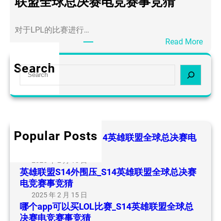
联盟全球总决赛电竞赛事竞猜
1
S
4
1
英
对于LPL的比赛进行…
4
雄
：
Read More
外
联
哪
围
盟
个
Search
压
S
全
a
_
e
球
p
S
a
总
p
1
r
决
可
4
c
赛
以
英
h
Popular Posts
电
买
LOL盘口网站叫啥_S14英雄联盟全球总决赛电
雄
竞
L
竞赛事竞猜
联
赛
O
2025 年 2 月 15 日
盟
事
英雄联盟S14外围压_S14英雄联盟全球总决赛
L
全
竞
电竞赛事竞猜
比
球
猜
赛
2025 年 2 月 15 日
总
哪个app可以买LOL比赛_S14英雄联盟全球总
_
决
决赛电竞赛事竞猜
S