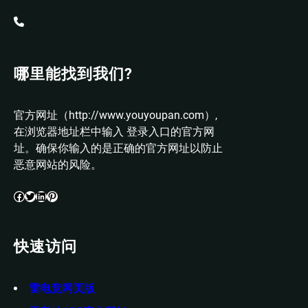
哪里能找到我们?
官方网址（http://www.youyoupan.com）,
在浏览器地址栏中输入 登录入口的官方网
址。确保你输入的是正确的官方网址以防止
恶意网站的风险。
Facebook
Twitter
LinkedIn
Pinterest
快速访问
雷电竞网页版