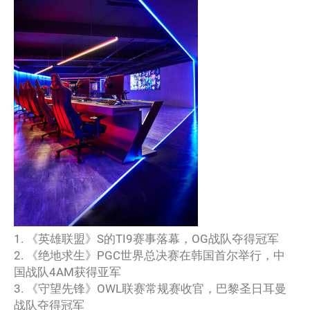
1. 《英雄联盟》S的TI9赛事落幕，OG战队夺得冠军
2. 《绝地求生》PGC世界总决赛在韩国首尔举行，中
国战队4AM获得亚军
3. 《守望先锋》OWL联赛常规赛收官，巴黎圣日耳曼
战队夺得冠军