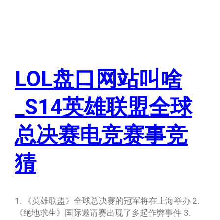
LOL盘口网站叫啥
_S14英雄联盟全球
总决赛电竞赛事竞
猜
1. 《英雄联盟》全球总决赛的冠军将在上海举办 2.
《绝地求生》国际邀请赛出现了多起作弊事件 3.