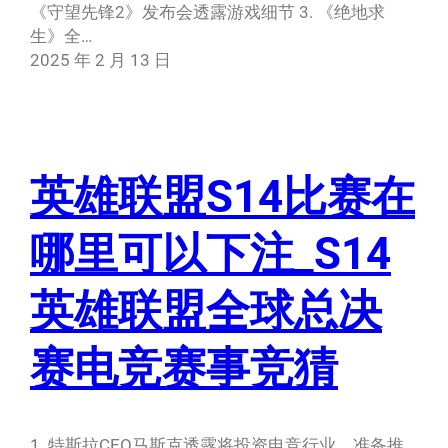
《守望先锋2》发布会透露游戏细节 3. 《绝地求
生》全…
2025 年 2 月 13 日
英雄联盟S14比赛在
哪里可以下注_S14
英雄联盟全球总决
赛电竞赛事竞猜
1. 特斯拉CEO马斯克透露将投资电竞行业，准备推