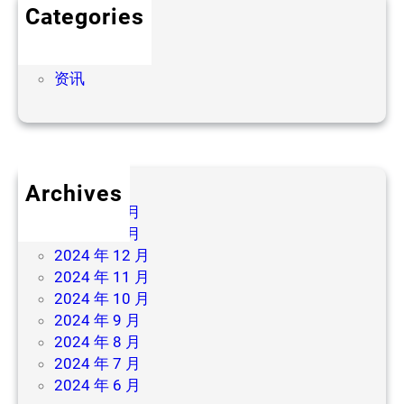
联
Categories
竞
盟
文章
猜
全
新闻
球
资讯
总
决
赛
电
竞
Archives
赛
2025 年 2 月
事
2025 年 1 月
竞
2024 年 12 月
猜
2024 年 11 月
2024 年 10 月
2024 年 9 月
2024 年 8 月
2024 年 7 月
2024 年 6 月