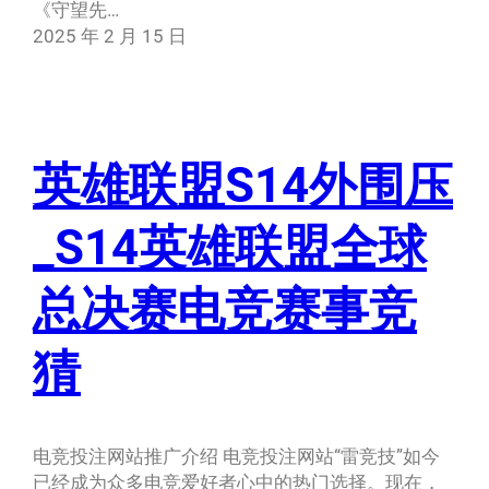
《守望先…
2025 年 2 月 15 日
英雄联盟S14外围压
_S14英雄联盟全球
总决赛电竞赛事竞
猜
电竞投注网站推广介绍 电竞投注网站“雷竞技”如今
已经成为众多电竞爱好者心中的热门选择。现在，