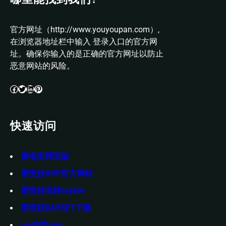
官方网址（http://www.youyoupan.com）,
在浏览器地址栏中输入 登录入口的官方网
址。确保你输入的是正确的官方网址以防止
恶意网站的风险。
Facebook
Twitter
LinkedIn
Pinterest
快速访问
雷电竞网页版
雷竞技APP官方网站
雷竞技竞猜raybet
雷竞技RAYBET下载
ray电竞app