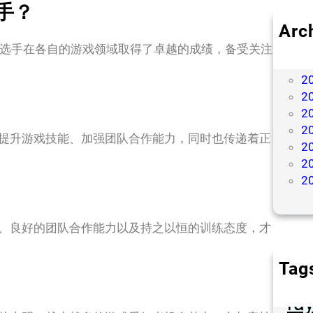
手？
Arc
2
战队和选手在各自的游戏领域取得了卓越的成绩，备受关注
2
2
2
2
2
提升游戏技能、加强团队合作能力，同时也传递着正
2
2
2
、良好的团队合作能力以及持之以恒的训练态度，才
Tag
J
r