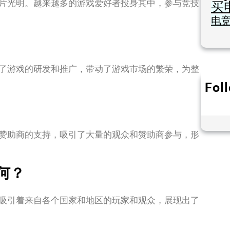
片光明。越来越多的游戏爱好者投身其中，参与竞技
买
电
了游戏的研发和推广，带动了游戏市场的繁荣，为整
Fol
赞助商的支持，吸引了大量的观众和赞助商参与，形
何？
吸引着来自各个国家和地区的玩家和观众，展现出了