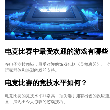
电竞比赛中最受欢迎的游戏有哪些
在电子竞技领域，最受欢迎的游戏包括《英雄联盟》、《
玩家群体和热烈的粉丝支持。
电竞比赛的竞技水平如何？
电竞比赛的竞技水平非常高，顶尖选手拥有出色的反应速
量，展现出令人惊叹的游戏技巧。