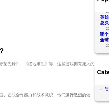
LO
决赛
2
英雄
总决
2
哪个
全球
2
？
守望先锋》、《绝地求生》等，这些游戏拥有庞大的
Cat
文
新
资
度、团队合作能力和战术意识，他们进行激烈的较