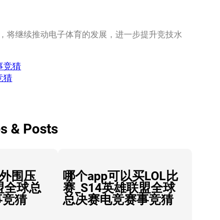
，将继续推动电子体育的发展，进一步提升竞技水
事竞猜
竞猜
es & Posts
4外围压
哪个app可以买LOL比
联盟全球总
赛_S14英雄联盟全球
事竞猜
总决赛电竞赛事竞猜