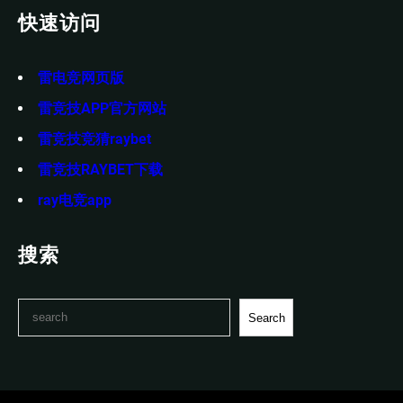
快速访问
雷电竞网页版
雷竞技APP官方网站
雷竞技竞猜raybet
雷竞技RAYBET下载
ray电竞app
搜索
S
Search
e
a
r
c