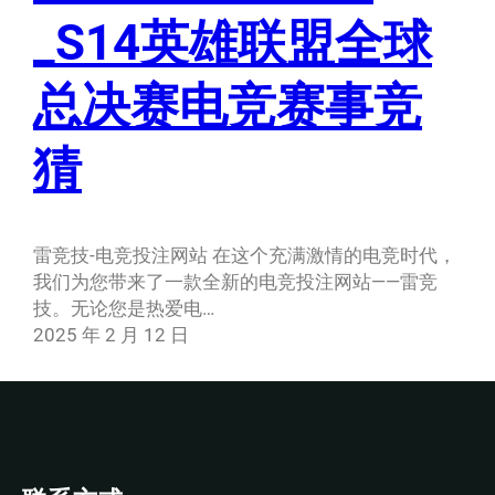
_S14英雄联盟全球
总决赛电竞赛事竞
猜
雷竞技-电竞投注网站 在这个充满激情的电竞时代，
我们为您带来了一款全新的电竞投注网站——雷竞
技。无论您是热爱电…
2025 年 2 月 12 日