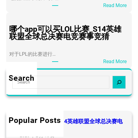
站
：
Read More
叫
英
啥
雄
_
联
哪个app可以买LOL比赛_S14英雄
S
盟
联盟全球总决赛电竞赛事竞猜
1
S
4
1
英
对于LPL的比赛进行…
4
雄
：
Read More
外
联
哪
围
盟
个
Search
压
S
全
a
_
e
球
p
S
a
总
p
1
r
决
可
4
c
赛
以
英
h
Popular Posts
电
买
LOL盘口网站叫啥_S14英雄联盟全球总决赛电
雄
竞
L
竞赛事竞猜
联
赛
O
2025 年 2 月 15 日