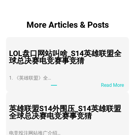
More Articles & Posts
LOL盘口网站叫啥_S14英雄联盟全
球总决赛电竞赛事竞猜
1. 《英雄联盟》全…
：
Read More
L
O
L
英雄联盟S14外围压_S14英雄联盟
盘
全球总决赛电竞赛事竞猜
口
网
电竞投注网站推广介绍…