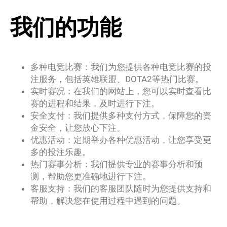
我们的功能
多种电竞比赛：我们为您提供各种电竞比赛的投
注服务，包括英雄联盟、DOTA2等热门比赛。
实时赛况：在我们的网站上，您可以实时查看比
赛的进程和结果，及时进行下注。
安全支付：我们提供多种支付方式，保障您的资
金安全，让您放心下注。
优惠活动：定期举办各种优惠活动，让您享受更
多的投注乐趣。
热门赛事分析：我们提供专业的赛事分析和预
测，帮助您更准确地进行下注。
客服支持：我们的客服团队随时为您提供支持和
帮助，解决您在使用过程中遇到的问题。