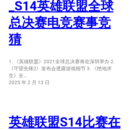
_S14英雄联盟全球
总决赛电竞赛事竞
猜
1. 《英雄联盟》2021全球总决赛将在深圳举办 2.
《守望先锋2》发布会透露游戏细节 3. 《绝地求
生》全…
2025 年 2 月 13 日
英雄联盟S14比赛在