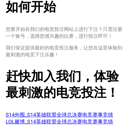
如何开始
想要开始在我们的电竞投注网站上进行下注？只需注册
一个账号，选择您感兴趣的比赛，进行投注即可！
我们保证提供最好的电竞投注服务，让您在这里体验到
最刺激的电竞下注乐趣！
赶快加入我们，体验
最刺激的电竞投注！
S14外围_S14英雄联盟全球总决赛电竞赛事竞猜
LOL赌博_S14英雄联盟全球总决赛电竞赛事竞猜