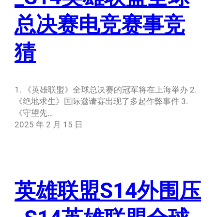
总决赛电竞赛事竞
猜
1. 《英雄联盟》全球总决赛的冠军将在上海举办 2.
《绝地求生》国际邀请赛出现了多起作弊事件 3.
《守望先…
2025 年 2 月 15 日
英雄联盟S14外围压