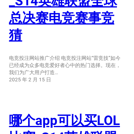
_S14英雄联盟全球
总决赛电竞赛事竞
猜
电竞投注网站推广介绍 电竞投注网站“雷竞技”如今
已经成为众多电竞爱好者心中的热门选择。现在，
我们为广大用户打造…
2025 年 2 月 15 日
哪个app可以买LOL