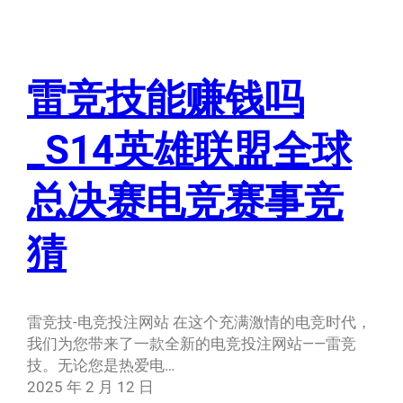
雷竞技能赚钱吗
_S14英雄联盟全球
总决赛电竞赛事竞
猜
雷竞技-电竞投注网站 在这个充满激情的电竞时代，
我们为您带来了一款全新的电竞投注网站——雷竞
技。无论您是热爱电…
2025 年 2 月 12 日