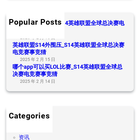
1
r
决
可
4
c
赛
以
英
h
Popular Posts
电
买
LOL盘口网站叫啥_S14英雄联盟全球总决赛电
雄
竞
L
竞赛事竞猜
联
赛
O
2025 年 2 月 15 日
盟
事
英雄联盟S14外围压_S14英雄联盟全球总决赛
L
全
竞
电竞赛事竞猜
比
球
猜
赛
2025 年 2 月 15 日
总
哪个app可以买LOL比赛_S14英雄联盟全球总
_
决
决赛电竞赛事竞猜
S
赛
2025 年 2 月 14 日
1
电
4
竞
英
赛
雄
事
联
Categories
竞
盟
文章
猜
全
新闻
球
资讯