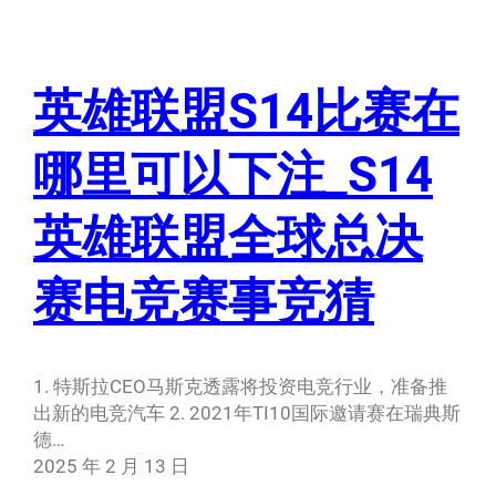
英雄联盟S14比赛在
哪里可以下注_S14
英雄联盟全球总决
赛电竞赛事竞猜
1. 特斯拉CEO马斯克透露将投资电竞行业，准备推
出新的电竞汽车 2. 2021年TI10国际邀请赛在瑞典斯
德…
2025 年 2 月 13 日