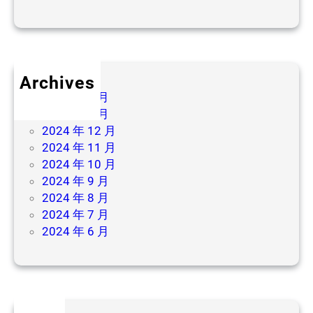
总
决
赛
电
竞
Archives
赛
2025 年 2 月
事
2025 年 1 月
竞
2024 年 12 月
猜
2024 年 11 月
2024 年 10 月
2024 年 9 月
2024 年 8 月
2024 年 7 月
2024 年 6 月