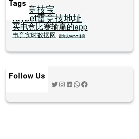
Tags
JJB竞技宝
raybet雷竞技地址
买电竞比赛输赢的app
电竞实时数据网
雷竞技raybet体育
Follow Us
Twitter
Instagram
LinkedIn
WhatsApp
Facebook