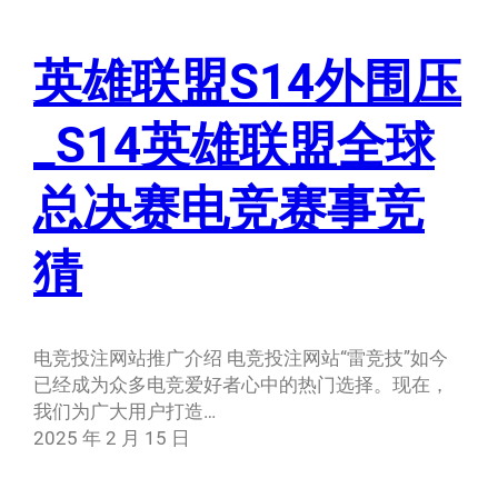
英雄联盟S14外围压
_S14英雄联盟全球
总决赛电竞赛事竞
猜
电竞投注网站推广介绍 电竞投注网站“雷竞技”如今
已经成为众多电竞爱好者心中的热门选择。现在，
我们为广大用户打造…
2025 年 2 月 15 日