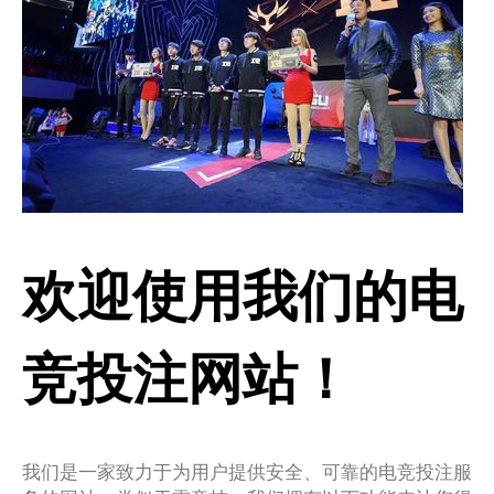
欢迎使用我们的电
竞投注网站！
我们是一家致力于为用户提供安全、可靠的电竞投注服