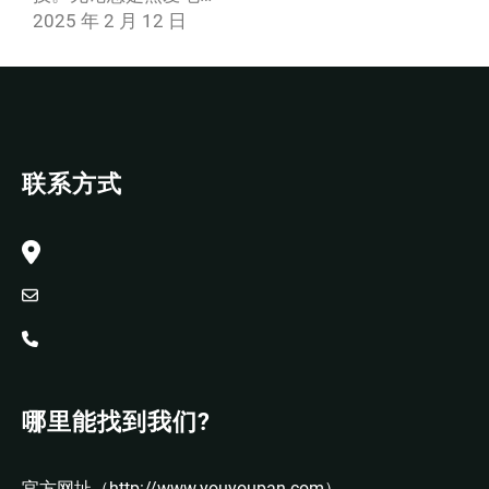
2025 年 2 月 12 日
联系方式
哪里能找到我们?
官方网址（http://www.youyoupan.com）,