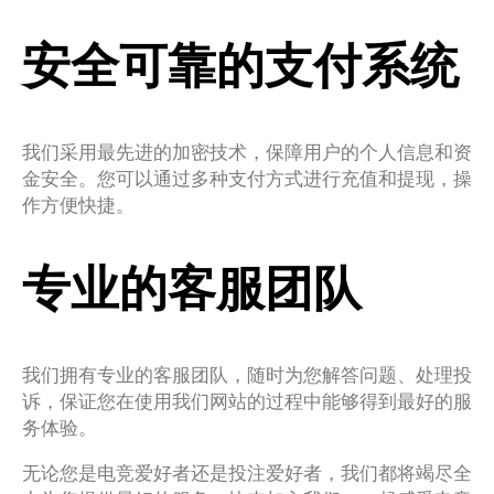
安全可靠的支付系统
我们采用最先进的加密技术，保障用户的个人信息和资
金安全。您可以通过多种支付方式进行充值和提现，操
作方便快捷。
专业的客服团队
我们拥有专业的客服团队，随时为您解答问题、处理投
诉，保证您在使用我们网站的过程中能够得到最好的服
务体验。
无论您是电竞爱好者还是投注爱好者，我们都将竭尽全