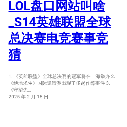
LOL盘口网站叫啥
_S14英雄联盟全球
总决赛电竞赛事竞
猜
1. 《英雄联盟》全球总决赛的冠军将在上海举办 2.
《绝地求生》国际邀请赛出现了多起作弊事件 3.
《守望先…
2025 年 2 月 15 日