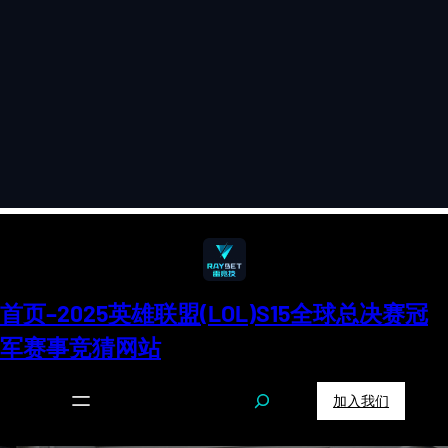
首页–2025英雄联盟(LOL)s15全球总决赛冠
军赛事竞猜网站
S
加入我们
e
a