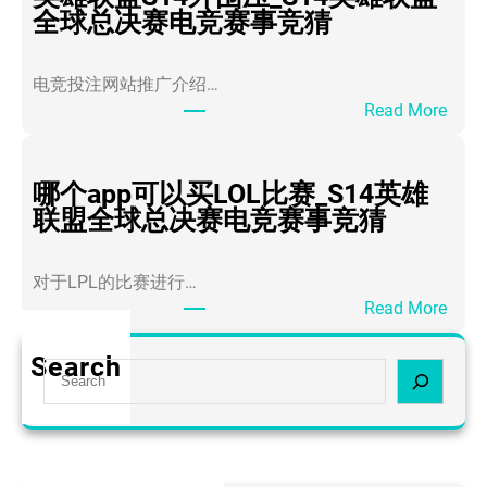
盘
全球总决赛电竞赛事竞猜
口
网
电竞投注网站推广介绍…
站
：
Read More
叫
英
啥
雄
_
联
哪个app可以买LOL比赛_S14英雄
S
盟
联盟全球总决赛电竞赛事竞猜
1
S
4
1
英
对于LPL的比赛进行…
4
雄
：
Read More
外
联
哪
围
盟
个
Search
压
S
全
a
_
e
球
p
S
a
总
p
1
r
决
可
4
c
赛