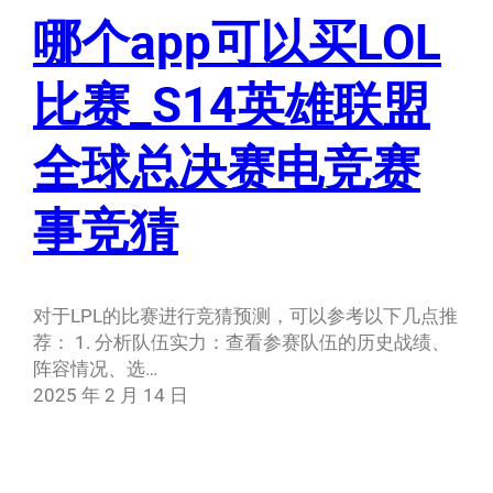
哪个app可以买LOL
比赛_S14英雄联盟
全球总决赛电竞赛
事竞猜
对于LPL的比赛进行竞猜预测，可以参考以下几点推
荐： 1. 分析队伍实力：查看参赛队伍的历史战绩、
阵容情况、选…
2025 年 2 月 14 日