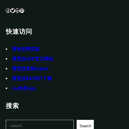
Facebook
Twitter
LinkedIn
Pinterest
快速访问
雷电竞网页版
雷竞技APP官方网站
雷竞技竞猜raybet
雷竞技RAYBET下载
ray电竞app
搜索
S
Search