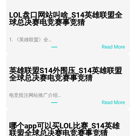
LOL盘口网站叫啥_S14英雄联盟全
球总决赛电竞赛事竞猜
1. 《英雄联盟》全…
：
Read More
L
O
L
英雄联盟S14外围压_S14英雄联盟
盘
全球总决赛电竞赛事竞猜
口
网
电竞投注网站推广介绍…
站
：
Read More
叫
英
啥
雄
_
联
哪个app可以买LOL比赛_S14英雄
S
盟
联盟全球总决赛电竞赛事竞猜
1