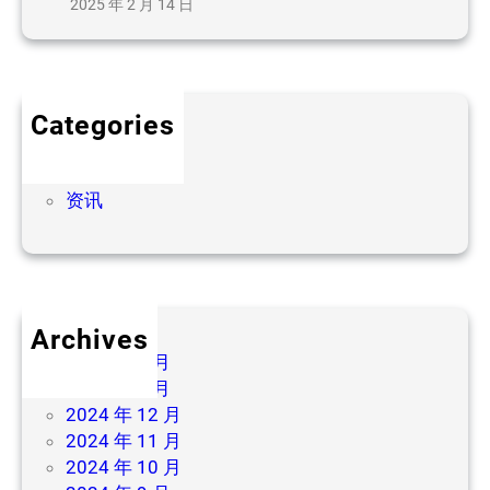
2025 年 2 月 14 日
1
电
4
竞
英
赛
雄
事
联
Categories
竞
盟
文章
猜
全
新闻
球
资讯
总
决
赛
电
竞
Archives
赛
2025 年 2 月
事
2025 年 1 月
竞
2024 年 12 月
猜
2024 年 11 月
2024 年 10 月