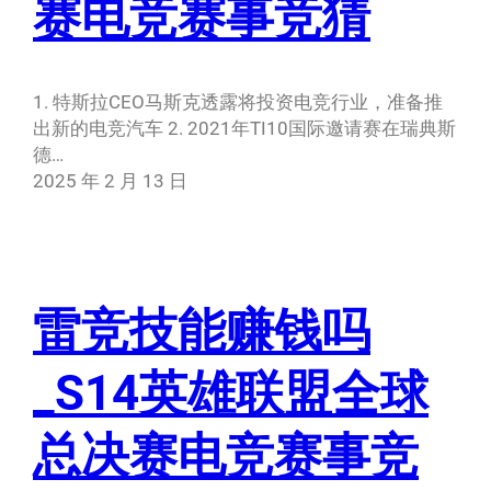
赛电竞赛事竞猜
1. 特斯拉CEO马斯克透露将投资电竞行业，准备推
出新的电竞汽车 2. 2021年TI10国际邀请赛在瑞典斯
德…
2025 年 2 月 13 日
雷竞技能赚钱吗
_S14英雄联盟全球
总决赛电竞赛事竞