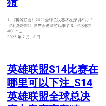
猜
1. 《英雄联盟》2021全球总决赛将在深圳举办 2.
《守望先锋2》发布会透露游戏细节 3. 《绝地求
生》全…
2025 年 2 月 13 日
英雄联盟S14比赛在
哪里可以下注_S14
英雄联盟全球总决