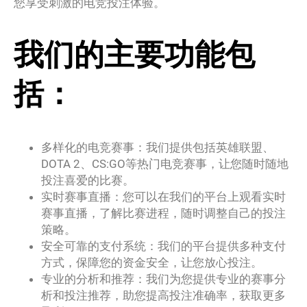
您享受刺激的电竞投注体验。
我们的主要功能包
括：
多样化的电竞赛事：我们提供包括英雄联盟、
DOTA 2、CS:GO等热门电竞赛事，让您随时随地
投注喜爱的比赛。
实时赛事直播：您可以在我们的平台上观看实时
赛事直播，了解比赛进程，随时调整自己的投注
策略。
安全可靠的支付系统：我们的平台提供多种支付
方式，保障您的资金安全，让您放心投注。
专业的分析和推荐：我们为您提供专业的赛事分
析和投注推荐，助您提高投注准确率，获取更多