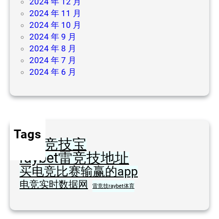
2024 年 12 月
猜
2024 年 11 月
2024 年 10 月
2024 年 9 月
2024 年 8 月
2024 年 7 月
2024 年 6 月
Tags
JJB竞技宝
raybet雷竞技地址
买电竞比赛输赢的app
电竞实时数据网
雷竞技raybet体育