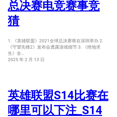
总决赛电竞赛事竞
猜
1. 《英雄联盟》2021全球总决赛将在深圳举办 2.
《守望先锋2》发布会透露游戏细节 3. 《绝地求
生》全…
2025 年 2 月 13 日
英雄联盟S14比赛在
哪里可以下注_S14