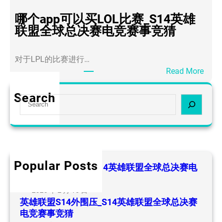
雄
_
联
哪个app可以买LOL比赛_S14英雄
S
盟
联盟全球总决赛电竞赛事竞猜
1
S
4
1
英
对于LPL的比赛进行…
4
雄
：
Read More
外
联
哪
围
盟
个
Search
压
S
全
a
_
e
球
p
S
a
总
p
1
r
决
可
4
c
赛
以
英
h
Popular Posts
电
买
LOL盘口网站叫啥_S14英雄联盟全球总决赛电
雄
竞
L
竞赛事竞猜
联
赛
O
2025 年 2 月 15 日
盟
事
英雄联盟S14外围压_S14英雄联盟全球总决赛
L
全
竞
电竞赛事竞猜
比
球