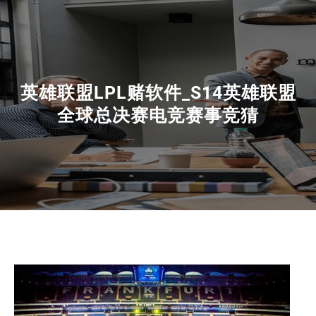
r
c
h
英雄联盟LPL赌软件_S14英雄联盟
全球总决赛电竞赛事竞猜