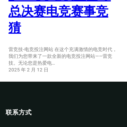
总决赛电竞赛事竞
猜
雷竞技-电竞投注网站 在这个充满激情的电竞时代，
我们为您带来了一款全新的电竞投注网站——雷竞
技。无论您是热爱电…
2025 年 2 月 12 日
联系方式