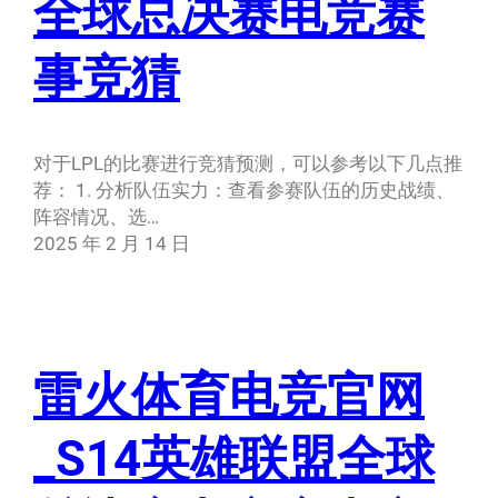
全球总决赛电竞赛
事竞猜
对于LPL的比赛进行竞猜预测，可以参考以下几点推
荐： 1. 分析队伍实力：查看参赛队伍的历史战绩、
阵容情况、选…
2025 年 2 月 14 日
雷火体育电竞官网
_S14英雄联盟全球