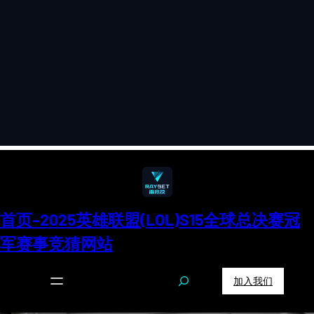
首页–2025英雄联盟(LOL)s15全球总决赛冠
军赛事竞猜网站
S
加入我们
e
a