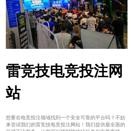
雷竞技电竞投注网
站
想要在电竞投注领域找到一个安全可靠的平台吗？不妨
来尝试我们的雷竞技电竞投注网站！我们提供最全面的