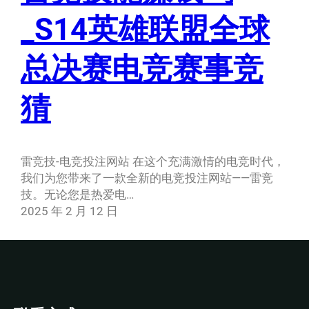
_S14英雄联盟全球
总决赛电竞赛事竞
猜
雷竞技-电竞投注网站 在这个充满激情的电竞时代，
我们为您带来了一款全新的电竞投注网站——雷竞
技。无论您是热爱电…
2025 年 2 月 12 日