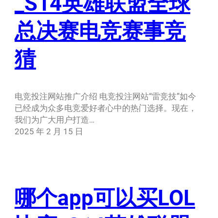
_S14英雄联盟全球
总决赛电竞赛事竞
猜
电竞投注网站推广介绍 电竞投注网站“雷竞技”如今
已经成为众多电竞爱好者心中的热门选择。现在，
我们为广大用户打造…
2025 年 2 月 15 日
哪个app可以买LOL