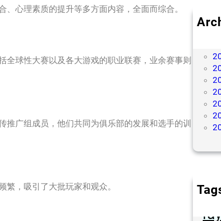
合、心理素质的提升等多方面内容，全面而综合。
Arc
2
2
2
括全球性大赛以及各大游戏的职业联赛，业余赛事则
2
2
2
2
2
传推广组成员，他们共同为俱乐部的发展和选手的训
2
频繁，吸引了大批玩家和观众。
Tag
J
r