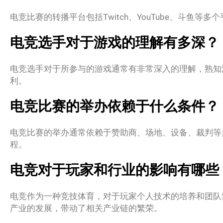
电竞比赛的转播平台包括Twitch、YouTube、斗鱼
电竞选手对于游戏的理解有多深？
电竞选手对于所参与的游戏通常有非常深入的理解，熟知
利。
电竞比赛的举办依赖于什么条件？
电竞比赛的举办通常依赖于赞助商、场地、设备、裁判等
程。
电竞对于玩家和行业的影响有哪些
电竞作为一种竞技体育，对于玩家个人技术的培养和团队
产业的发展，带动了相关产业链的繁荣。