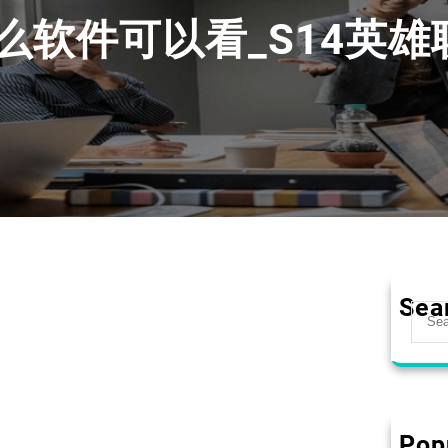
么软件可以看_S14英
Sea
S
e
a
r
c
h
Pop