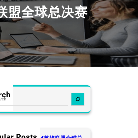
雄联盟全球总决赛
rch
ular Posts