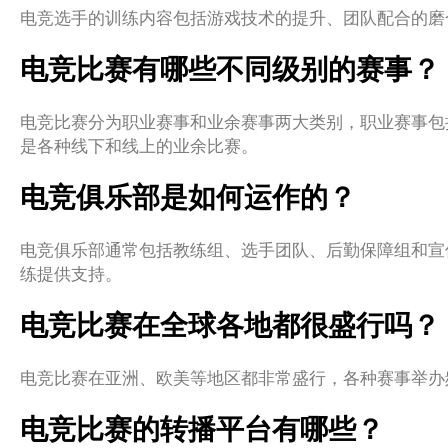
电竞选手的训练内容包括游戏技术的提升、团队配合的磨
电竞比赛有哪些不同级别的赛事？
电竞比赛分为职业赛事和业余赛事两大类别，职业赛事包
是各种线下和线上的业余比赛。
电竞俱乐部是如何运作的？
电竞俱乐部通常包括教练组、选手团队、后勤保障组和宣
练提供支持。
电竞比赛在全球各地都很盛行吗？
电竞比赛在亚洲、欧美等地区都非常盛行，各种赛事举办
电竞比赛的转播平台有哪些？