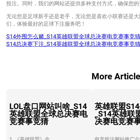
投注。同时，我们的网站还提供多种支付方式，确保您的
无论您是足球新手还是老手，无论您是喜欢小联赛还是大
们，体验最好的足球下注服务吧！
S14外围怎么赌_S14英雄联盟全球总决赛电竞赛事竞
S14总决赛下注_S14英雄联盟全球总决赛电竞赛事竞
More Articl
LOL盘口网站叫啥_S14
英雄联盟S1
英雄联盟全球总决赛电
_S14英雄
竞赛事竞猜
决赛电竞赛
1. 《英雄联盟》全…
电竞投注网站推广介