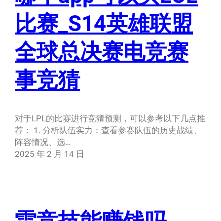
比赛_S14英雄联盟
全球总决赛电竞赛
事竞猜
对于LPL的比赛进行竞猜预测，可以参考以下几点推
荐： 1. 分析队伍实力：查看参赛队伍的历史战绩、
阵容情况、选…
2025 年 2 月 14 日