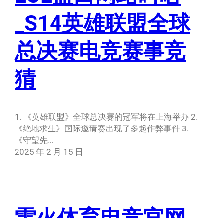
全
球
_S14英雄联盟全球
总
决
总决赛电竞赛事竞
赛
电
猜
竞
赛
事
竞
1. 《英雄联盟》全球总决赛的冠军将在上海举办 2.
猜
《绝地求生》国际邀请赛出现了多起作弊事件 3.
《守望先…
2025 年 2 月 15 日