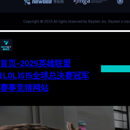
跳
至
内
容
首页–2025英雄联盟
(LOL)s15全球总决赛冠军
赛事竞猜网站