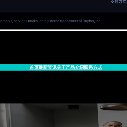
首页
最新资讯
关于
产品
介绍
联系方式