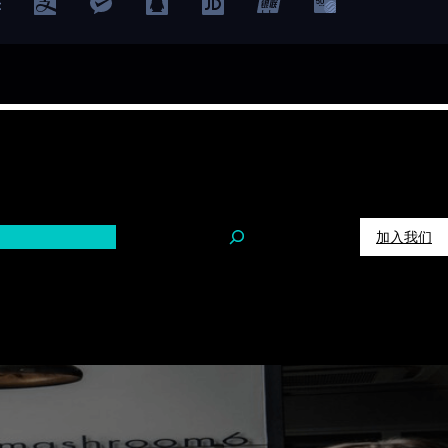
S
加入我们
e
a
r
c
h