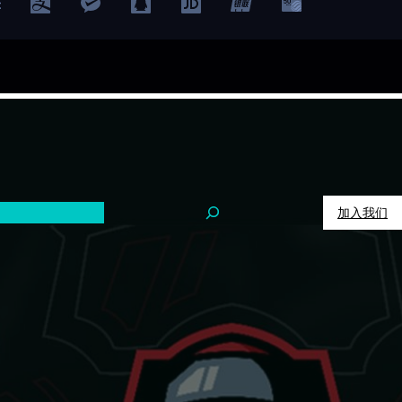
S
加入我们
e
a
r
c
h