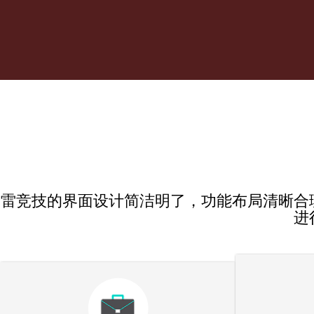
雷竞技的界面设计简洁明了，功能布局清晰合
进