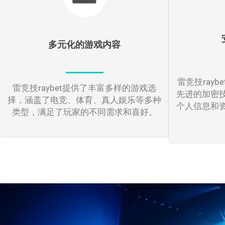
多元化的游戏内容
雷竞技ray
雷竞技raybet提供了丰富多样的游戏选
先进的加密
择，涵盖了电竞、体育、真人娱乐等多种
个人信息和
类型，满足了玩家的不同需求和喜好。